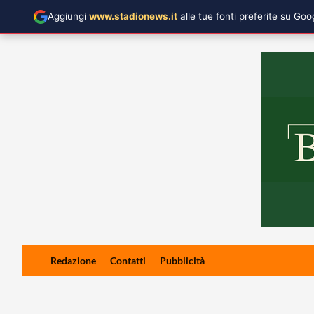
Aggiungi
www.stadionews.it
alle tue fonti preferite su Go
Skip
Redazione
Contatti
Pubblicità
to
content