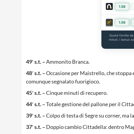
1.58
1.58
Quote fornite d
minuti. I bonus s
49′ s.t. –
Ammonito Branca.
48′ s.t. –
Occasione per Maistrello, che stoppa e t
comunque segnalato fuorigioco.
45′ s.t. –
Cinque minuti di recupero.
44′ s.t. –
Totale gestione del pallone per il Citta
39′ s.t. –
Colpo di testa di Segre su corner, ma la
37′ s.t. –
Doppio cambio Cittadella: dentro Magra