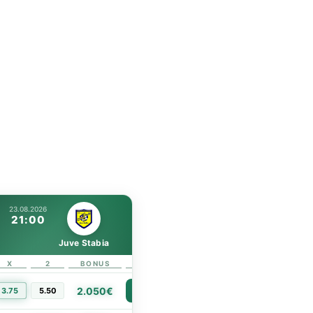
23.08.2026
21:00
Juve Stabia
X
2
BONUS
LINK
2.050€
3.75
5.50
PIÙ INFO