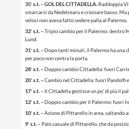
35′ s.t. – GOL DEL CITTADELLA.
Raddoppia Vita
smarcarsi da Nedelcearu e crossare basso. Ma pr
veloci non aveva fatto vedere palla al Palermo.
32′ s.t. –
Triplo cambio per il Palermo: dentro M
Lund.
31′ s.t. –
Dopo tanti minuti, il Palermo ha una ch
per poco non centra la porta.
28′ s.t. –
Doppio cambio Cittadella: fuori Carrie
20′ s.t. –
Cambio nel Cittadella: fuori Pandolfi 
17′ s.t. –
Il Cittadella gestisce un po’ di più il pa
12′ s.t. –
Doppio cambio per il Palermo: fuori 
10′ s.t. –
Azione di Pittarello in area, saltando a
9′ s.t. –
Palo casuale di Pittarello, che da posizio