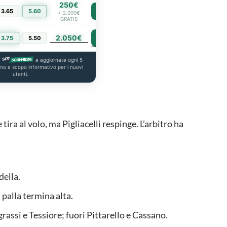
250€
3.65
5.60
PIÙ INFO
+ 2.000€
GRATIS
2.050€
PIÙ INFO
3.75
5.50
a
e aggiornate ogni 5
ono a scopo informativo per i nuovi
utenti.
ira al volo, ma Pigliacelli respinge. L’arbitro ha
della.
 palla termina alta.
ssi e Tessiore; fuori Pittarello e Cassano.