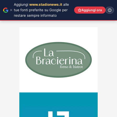
Aggiungi
www.stadionews.it
alle
tue fonti preferite su Google per
Aggiungi ora
restare sempre informato