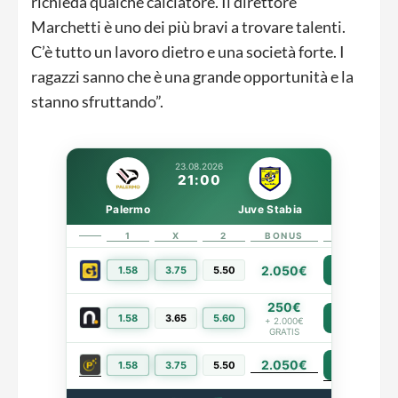
richieda qualche calciatore. Il direttore
Marchetti è uno dei più bravi a trovare talenti.
C’è tutto un lavoro dietro e una società forte. I
ragazzi sanno che è una grande opportunità e la
stanno sfruttando”.
23.08.2026
21:00
Palermo
Juve Stabia
1
X
2
BONUS
LINK
2.050€
1.58
3.75
5.50
PIÙ INFO
250€
1.58
3.65
5.60
PIÙ INFO
+ 2.000€
GRATIS
2.050€
PIÙ INFO
1.58
3.75
5.50