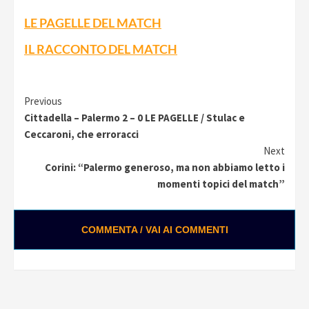
LE PAGELLE DEL MATCH
IL RACCONTO DEL MATCH
Continue
Previous
Cittadella – Palermo 2 – 0 LE PAGELLE / Stulac e
Reading
Ceccaroni, che erroracci
Next
Corini: “Palermo generoso, ma non abbiamo letto i
momenti topici del match”
COMMENTA / VAI AI COMMENTI