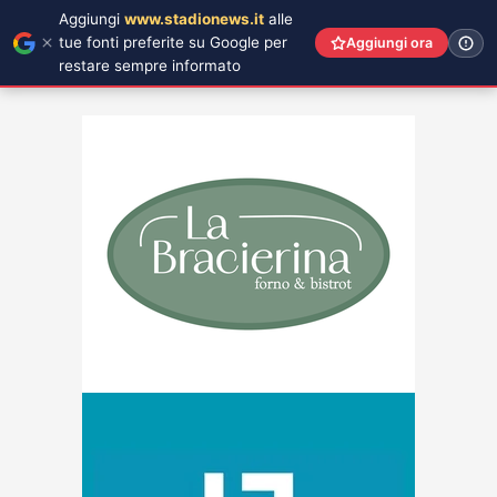
Aggiungi
www.stadionews.it
alle
tue fonti preferite su Google per
Aggiungi ora
restare sempre informato