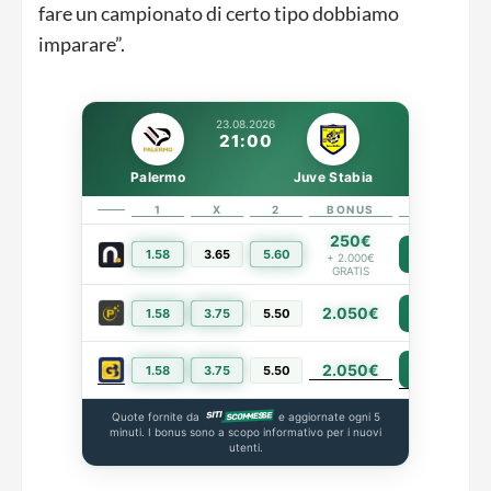
fare un campionato di certo tipo dobbiamo
imparare”.
23.08.2026
21:00
Palermo
Juve Stabia
1
X
2
BONUS
LINK
250€
1.58
3.65
5.60
PIÙ INFO
+ 2.000€
GRATIS
2.050€
1.58
3.75
5.50
PIÙ INFO
2.050€
PIÙ INFO
1.58
3.75
5.50
Quote fornite da
e aggiornate ogni 5
minuti. I bonus sono a scopo informativo per i nuovi
utenti.