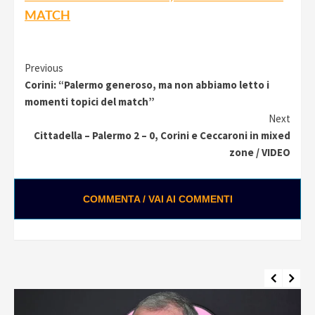
MATCH
Continue
Previous
Corini: “Palermo generoso, ma non abbiamo letto i
Reading
momenti topici del match”
Next
Cittadella – Palermo 2 – 0, Corini e Ceccaroni in mixed
zone / VIDEO
COMMENTA / VAI AI COMMENTI