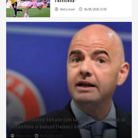
l’asticella”
Redazione
06/08/2026 15:00
UEFA, scontro totale con la Fifa: “Dimissioni di
Infantino o boicottiamo i tornei”
Redazione
06/08/2026 18:57