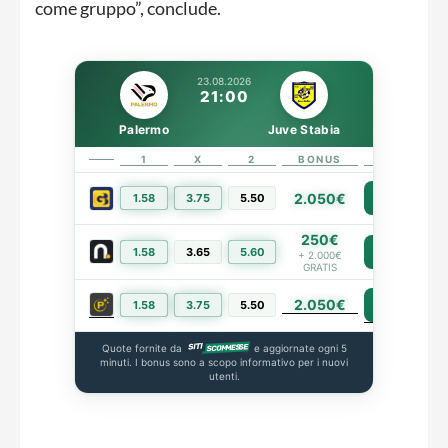
come gruppo”, conclude.
23.08.2026
21:00
Palermo
Juve Stabia
1
X
2
BONUS
LINK
2.050€
1.58
3.75
5.50
PIÙ INFO
250€
1.58
3.65
5.60
PIÙ INFO
+ 2.000€
GRATIS
2.050€
PIÙ INFO
1.58
3.75
5.50
Quote fornite da
e aggiornate ogni 5
minuti. I bonus sono a scopo informativo per i nuovi
utenti.