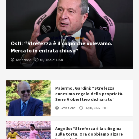
Palermo e Melbourne City, sfida tra “cugini”:
inizia la tournée in Australia
Gabriele Cavallaro
07/08/2026 06:30
Palermo, Gardini: “Strefezza
ennesimo regalo della proprietà.
Serie A obiettivo dichiarato”
Redazione
06/08/2026 16:09
Augello: “Strefezza è la ciliegina
sulla torta. Ora dobbiamo alzare