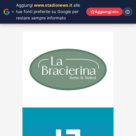
Aggiungi
www.stadionews.it
alle
tue fonti preferite su Google per
Aggiungi ora
restare sempre informato