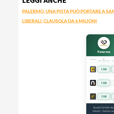
PALERMO, UNA PISTA PUÒ PORTARE A SA
LIBERALI, CLAUSOLA DA 6 MILIONI
Palermo
1
1.58
1.58
1.58
Quote fornite d
minuti. I bonus s