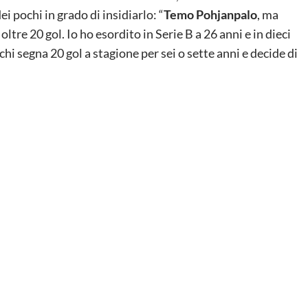
 pochi in grado di insidiarlo: “
Temo Pohjanpalo
, ma
tre 20 gol. Io ho esordito in Serie B a 26 anni e in dieci
chi segna 20 gol a stagione per sei o sette anni e decide di