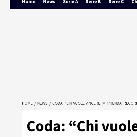
Home
News
Serie A
Serie B
Serie C
Ch
HOME
NEWS
CODA: “CHI VUOLE VINCERE, MI PRENDA. RECO
Coda: “Chi vuole