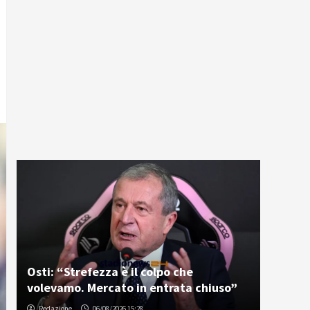
Osti: “Strefezza è il colpo che
volevamo. Mercato in entrata chiuso”
Redazione
06/08/2026 15:28