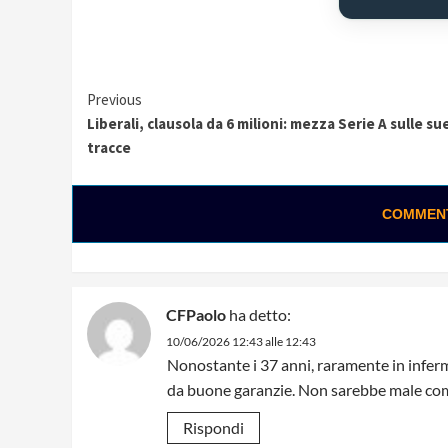
Continue
Previous
Liberali, clausola da 6 milioni: mezza Serie A sulle su
Reading
tracce
COMMENTA
CFPaolo
ha detto:
10/06/2026 12:43 alle 12:43
Nonostante i 37 anni, raramente in inferme
da buone garanzie. Non sarebbe male co
Rispondi