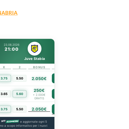
NABRIA
23.08.2026
21:00
Juve Stabia
X
2
BONUS
LINK
2.050€
3.75
5.50
PIÙ INFO
250€
3.65
5.60
PIÙ INFO
+ 2.000€
GRATIS
2.050€
PIÙ INFO
3.75
5.50
a
e aggiornate ogni 5
ono a scopo informativo per i nuovi