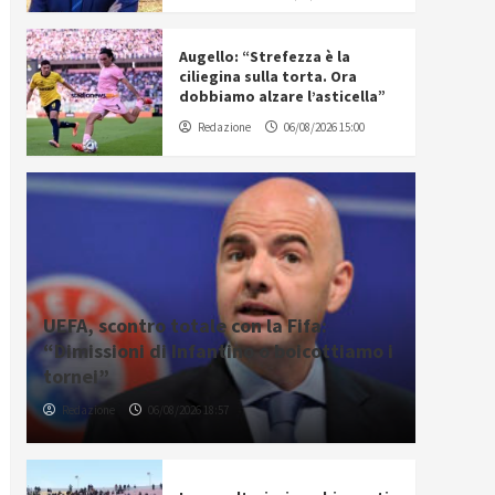
Augello: “Strefezza è la
ciliegina sulla torta. Ora
dobbiamo alzare l’asticella”
Redazione
06/08/2026 15:00
UEFA, scontro totale con la Fifa:
“Dimissioni di Infantino o boicottiamo i
tornei”
Redazione
06/08/2026 18:57