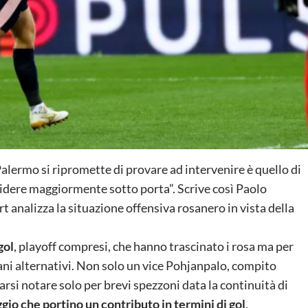
l Palermo si ripromette di provare ad intervenire è quello di
cidere maggiormente sotto porta”. Scrive così Paolo
rt analizza la situazione offensiva rosanero in vista della
gol
, playoff compresi, che hanno trascinato i rosa ma per
ani alternativi. Non solo un vice Pohjanpalo, compito
rsi notare solo per brevi spezzoni data la continuità di
gio che portino un contributo in termini di gol
.