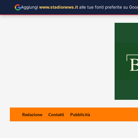
Aggiungi
www.stadionews.it
alle tue fonti preferite su Go
Skip
Redazione
Contatti
Pubblicità
to
content