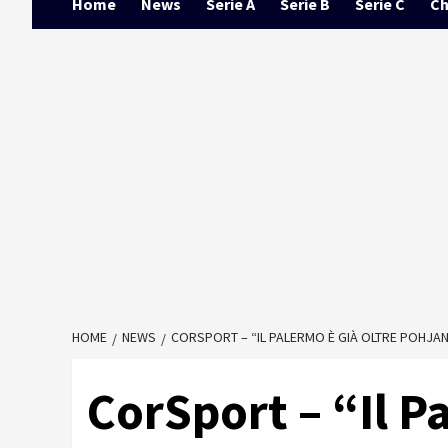
Home
News
Serie A
Serie B
Serie C
Ch
HOME
NEWS
CORSPORT – “IL PALERMO È GIÀ OLTRE POHJA
CorSport – “Il P