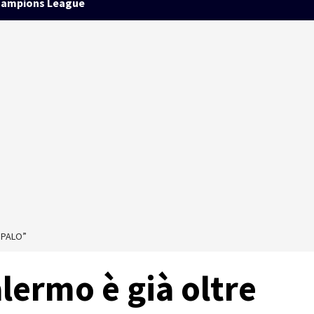
ampions League
NPALO”
alermo è già oltre