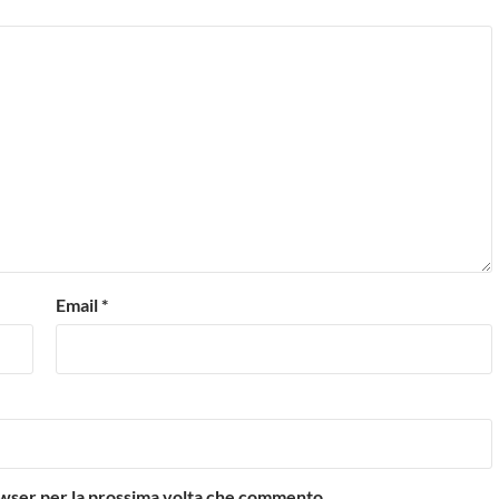
Email
*
rowser per la prossima volta che commento.