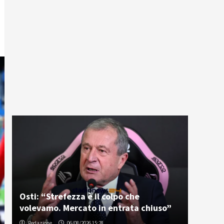
Osti: “Strefezza è il colpo che
volevamo. Mercato in entrata chiuso”
Redazione
06/08/2026 15:28