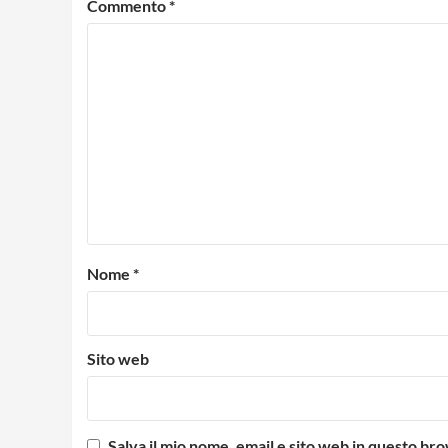
Commento
*
Nome
*
Sito web
Salva il mio nome, email e sito web in questo b