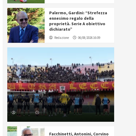
Palermo, Gardini: “Strefezza
ennesimo regalo della
proprietà. Serie A obiettivo
dichiarato”
Redazione
06/08/2026 16:09
Lecce, ulteriori cambiamenti: si
dimette l’ad Mencucci
Redazione
06/08/2026 16:21
Facchinetti, Antonini, Corvino