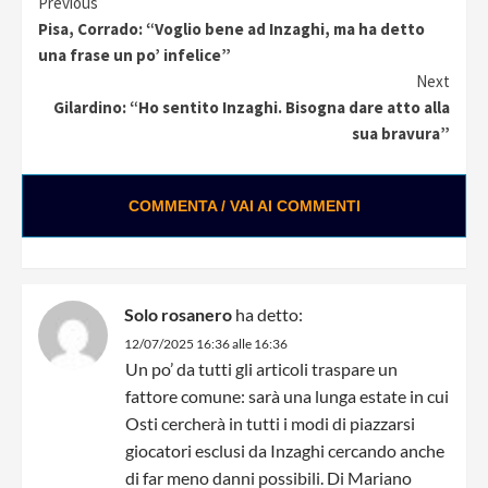
Continue
Previous
Pisa, Corrado: “Voglio bene ad Inzaghi, ma ha detto
Reading
una frase un po’ infelice”
Next
Gilardino: “Ho sentito Inzaghi. Bisogna dare atto alla
sua bravura”
COMMENTA / VAI AI COMMENTI
Solo rosanero
ha detto:
12/07/2025 16:36 alle 16:36
Un po’ da tutti gli articoli traspare un
fattore comune: sarà una lunga estate in cui
Osti cercherà in tutti i modi di piazzarsi
giocatori esclusi da Inzaghi cercando anche
di far meno danni possibili. Di Mariano