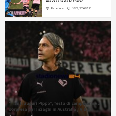
ma ci sarà da lottare”
Redazione
10/08/2026 07:23
“Tanti auguri Pippo”, festa di compleanno a
sorpresa per Inzaghi in Australia / VIDEO