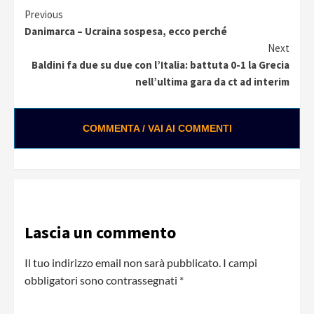
Continue
Previous
Danimarca – Ucraina sospesa, ecco perché
Reading
Next
Baldini fa due su due con l’Italia: battuta 0-1 la Grecia
nell’ultima gara da ct ad interim
COMMENTA / VAI AI COMMENTI
Lascia un commento
Il tuo indirizzo email non sarà pubblicato.
I campi
obbligatori sono contrassegnati
*