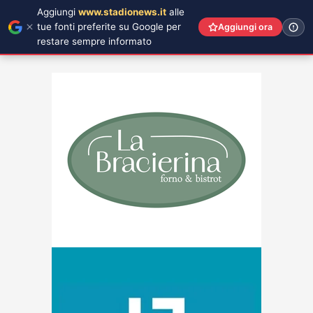
Aggiungi
www.stadionews.it
alle
tue fonti preferite su Google per
Aggiungi ora
restare sempre informato