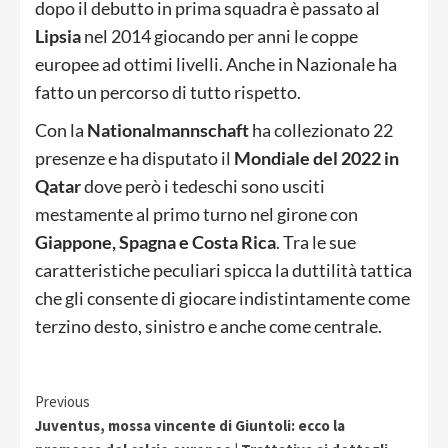
dopo il debutto in prima squadra è passato al
Lipsia
nel 2014 giocando per anni le coppe
europee ad ottimi livelli. Anche in Nazionale ha
fatto un percorso di tutto rispetto.
Con la
Nationalmannschaft
ha collezionato 22
presenze e ha disputato il
Mondiale del 2022 in
Qatar
dove però i tedeschi sono usciti
mestamente al primo turno nel girone con
Giappone, Spagna e Costa Rica
. Tra le sue
caratteristiche peculiari spicca la duttilità tattica
che gli consente di giocare indistintamente come
terzino desto, sinistro e anche come centrale.
Continue
Previous
Juventus, mossa vincente di Giuntoli: ecco la
Reading