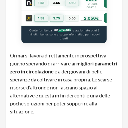
1.58
3.65
5.60
PIÙ INFO
+ 2.000€
GRATIS
2.050€
PIÙ INFO
1.58
3.75
5.50
Quote fornite da
e aggiornate ogni 5
minuti. I bonus sono a scopo informativo per i nuovi
utenti.
Ormai si lavora direttamente in prospettiva
giugno sperando di arrivare ai
migliori parametri
zero in circolazione
e a dei giovani di belle
speranze da coltivare in casa propria. Le scarse
risorse d’altronde non lasciano spazio al
alternative e questa in fin dei conti è una delle
poche soluzioni per poter sopperire alla
situazione.