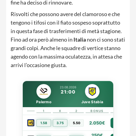
fine ha deciso di rinnovare.
Risvolti che possono avere del clamoroso e che
tengono i tifosi con il fiato sospeso soprattutto
in questa fase di trasferimenti di metà stagione.
Fino ad ora però almeno in
Italia
non ci sono stati
grandi colpi. Anche le squadre di vertice stanno
agendo con la massima oculatezza, in attesa che
arrivi l’occasione giusta.
23.08.2026
21:00
Palermo
Juve Stabia
1
X
2
BONUS
LINK
2.050€
1.58
3.75
5.50
PIÙ INFO
250€