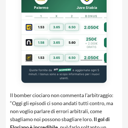
Palermo
Juve Stabia
1
X
2
BONUS
LINK
2.050€
1.53
3.65
6.50
PIÙ INFO
250€
1.58
3.65
5.60
PIÙ INFO
+ 2.000€
GRATIS
2.050€
PIÙ INFO
1.53
3.65
6.50
Quote fornite da
e aggiornate ogni 5
minuti. I bonus sono a scopo informativo per i nuovi
utenti.
Il bomber ciociaro non commenta l’arbitraggio:
“Oggi gli episodi ci sono andati tutti contro, ma
non voglio parlare di errori arbitrali, come
sbagliamo noi possono sbagliare loro.
Il gol di
Floriano è incredibile
, può farlo soltanto un