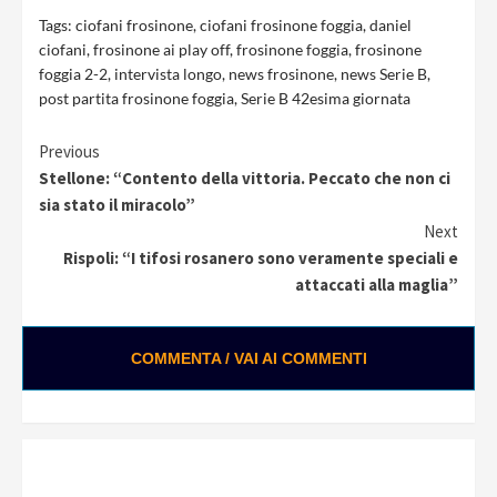
Tags:
ciofani frosinone
,
ciofani frosinone foggia
,
daniel
ciofani
,
frosinone ai play off
,
frosinone foggia
,
frosinone
foggia 2-2
,
intervista longo
,
news frosinone
,
news Serie B
,
post partita frosinone foggia
,
Serie B 42esima giornata
Continue
Previous
Stellone: “Contento della vittoria. Peccato che non ci
Reading
sia stato il miracolo”
Next
Rispoli: “I tifosi rosanero sono veramente speciali e
attaccati alla maglia”
COMMENTA / VAI AI COMMENTI