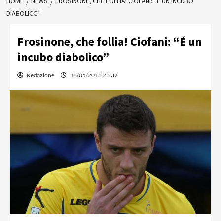
HOME
NEWS
FROSINONE, CHE FOLLIA! CIOFANI: “É UN INCUBO
DIABOLICO”
Frosinone, che follia! Ciofani: “É un
incubo diabolico”
Redazione
18/05/2018 23:37