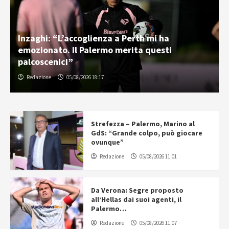
Inzaghi: “L’accoglienza a Perth mi ha
emozionato. Il Palermo merita questi
palcoscenici”
Redazione
05/08/2026 18:17
Strefezza – Palermo, Marino al
GdS: “Grande colpo, può giocare
ovunque”
Redazione
05/08/2026 11:01
Da Verona: Segre proposto
all’Hellas dai suoi agenti, il
Palermo…
Redazione
05/08/2026 11:07