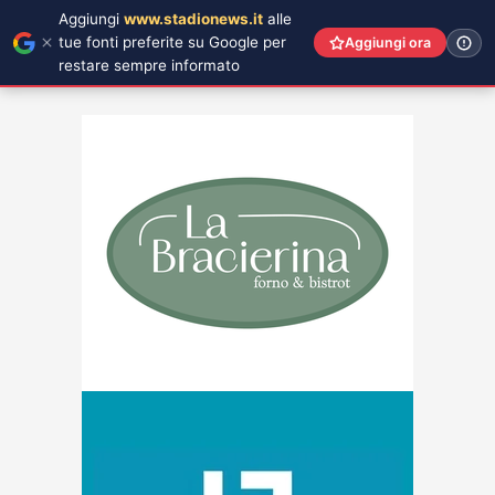
Aggiungi
www.stadionews.it
alle
tue fonti preferite su Google per
Aggiungi ora
restare sempre informato