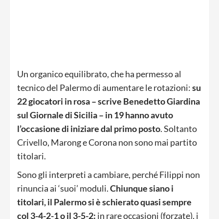
Un organico equilibrato, che ha permesso al
tecnico del Palermo di aumentare le rotazioni:
su
22 giocatori in rosa – scrive Benedetto Giardina
sul Giornale di Sicilia – in 19 hanno avuto
l’occasione di iniziare dal primo posto
. Soltanto
Crivello, Marong e Corona non sono mai partito
titolari.
Sono gli interpreti a cambiare, perché Filippi non
rinuncia ai ‘suoi’ moduli.
Chiunque siano i
titolari, il Palermo si è schierato quasi sempre
col 3-4-2-1 o il 3-5-2:
in rare occasioni (forzate), i