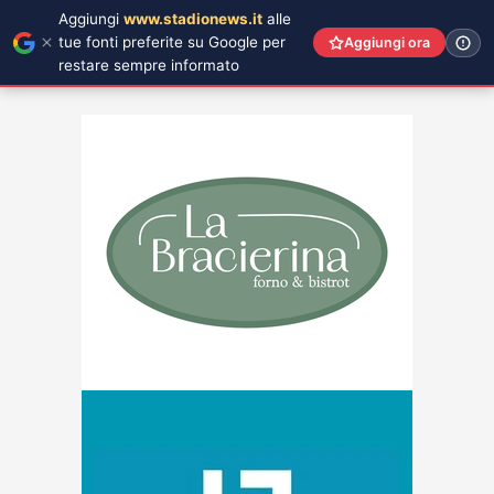
Aggiungi
www.stadionews.it
alle
tue fonti preferite su Google per
Aggiungi ora
restare sempre informato