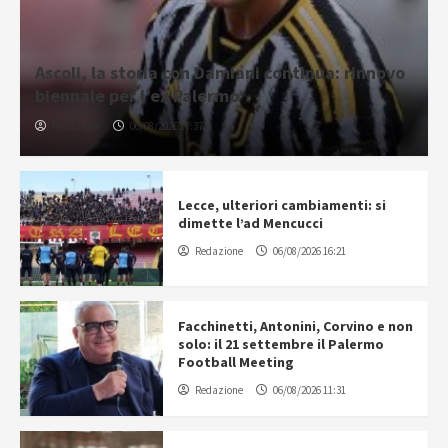
Ascoli, la storia con Damiani continua: rinnovo
biennale per l’ex Palermo
Redazione
06/08/2026 17:37
Lecce, ulteriori cambiamenti: si
dimette l’ad Mencucci
Redazione
06/08/2026 16:21
Facchinetti, Antonini, Corvino e non
solo: il 21 settembre il Palermo
Football Meeting
Redazione
06/08/2026 11:31