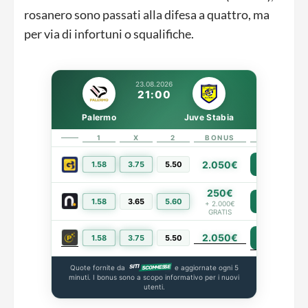
rosanero sono passati alla difesa a quattro, ma
per via di infortuni o squalifiche.
23.08.2026
21:00
Palermo
Juve Stabia
1
X
2
BONUS
LINK
2.050€
1.58
3.75
5.50
PIÙ INFO
250€
1.58
3.65
5.60
PIÙ INFO
+ 2.000€
GRATIS
2.050€
PIÙ INFO
1.58
3.75
5.50
Quote fornite da
e aggiornate ogni 5
minuti. I bonus sono a scopo informativo per i nuovi
utenti.