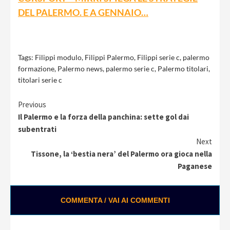
DEL PALERMO. E A GENNAIO…
Tags:
Filippi modulo
,
Filippi Palermo
,
Filippi serie c
,
palermo
formazione
,
Palermo news
,
palermo serie c
,
Palermo titolari
,
titolari serie c
Continue
Previous
Il Palermo e la forza della panchina: sette gol dai
Reading
subentrati
Next
Tissone, la ‘bestia nera’ del Palermo ora gioca nella
Paganese
COMMENTA / VAI AI COMMENTI