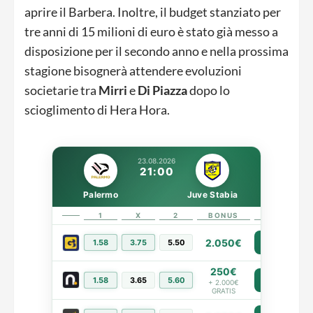
aprire il Barbera. Inoltre, il budget stanziato per
tre anni di 15 milioni di euro è stato già messo a
disposizione per il secondo anno e nella prossima
stagione bisognerà attendere evoluzioni
societarie tra
Mirri
e
Di
Piazza
dopo lo
scioglimento di Hera Hora.
23.08.2026
21:00
Palermo
Juve Stabia
1
X
2
BONUS
LINK
2.050€
1.58
3.75
5.50
PIÙ INFO
250€
1.58
3.65
5.60
PIÙ INFO
+ 2.000€
GRATIS