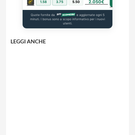
2.050€
PIÙ INFO
1.58
3.75
5.50
Quote fornite da
e aggiornate ogni 5
minuti. I bonus sono a scopo informativo per i nuovi
utenti.
LEGGI ANCHE