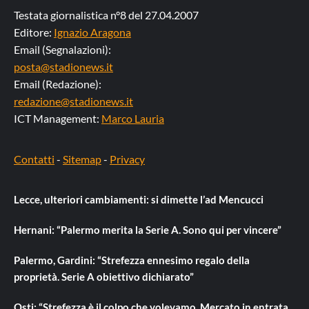
Testata giornalistica n°8 del 27.04.2007
Editore:
Ignazio Aragona
Email (Segnalazioni):
posta@stadionews.it
Email (Redazione):
redazione@stadionews.it
ICT Management:
Marco Lauria
Contatti
-
Sitemap
-
Privacy
Lecce, ulteriori cambiamenti: si dimette l’ad Mencucci
Hernani: “Palermo merita la Serie A. Sono qui per vincere”
Palermo, Gardini: “Strefezza ennesimo regalo della
proprietà. Serie A obiettivo dichiarato”
Osti: “Strefezza è il colpo che volevamo. Mercato in entrata