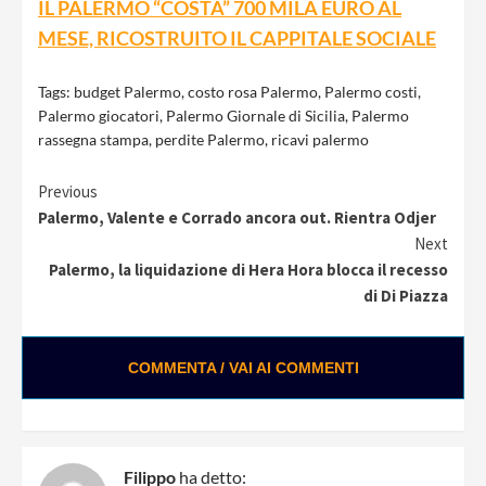
IL PALERMO “COSTA” 700 MILA EURO AL
MESE, RICOSTRUITO IL CAPPITALE SOCIALE
Tags:
budget Palermo
,
costo rosa Palermo
,
Palermo costi
,
Palermo giocatori
,
Palermo Giornale di Sicilia
,
Palermo
rassegna stampa
,
perdite Palermo
,
ricavi palermo
Continue
Previous
Palermo, Valente e Corrado ancora out. Rientra Odjer
Reading
Next
Palermo, la liquidazione di Hera Hora blocca il recesso
di Di Piazza
COMMENTA / VAI AI COMMENTI
Filippo
ha detto: