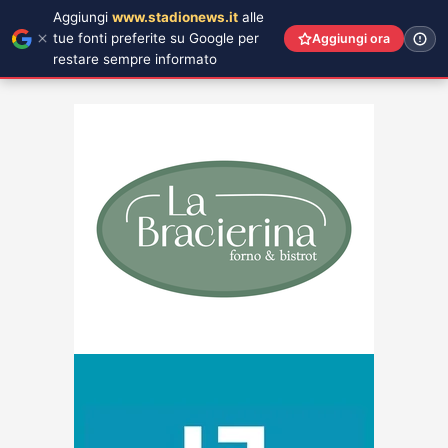
Aggiungi
www.stadionews.it
alle
tue fonti preferite su Google per
Aggiungi ora
restare sempre informato