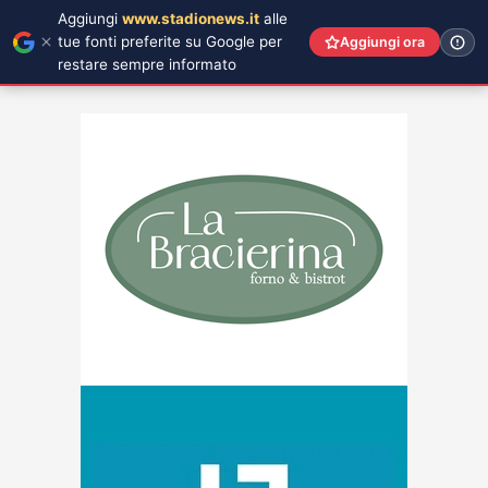
Aggiungi
www.stadionews.it
alle
tue fonti preferite su Google per
Aggiungi ora
restare sempre informato