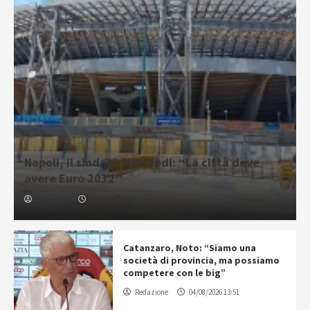
Napoli, il sindaco Manfredi: “La città deve
avere Euro 2032”
Redazione
04/08/2026 16:42
Catanzaro, Noto: “Siamo una
società di provincia, ma possiamo
competere con le big”
Redazione
04/08/2026 13:51