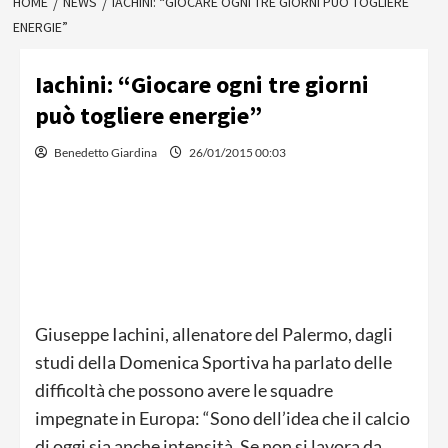
HOME
NEWS
IACHINI: “GIOCARE OGNI TRE GIORNI PUÒ TOGLIERE
ENERGIE”
Iachini: “Giocare ogni tre giorni
può togliere energie”
Benedetto Giardina
26/01/2015 00:03
Giuseppe Iachini, allenatore del Palermo, dagli
studi della Domenica Sportiva ha parlato delle
difficoltà che possono avere le squadre
impegnate in Europa: “Sono dell’idea che il calcio
di oggi sia anche intensità. Se non si lavora da