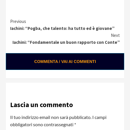
Continue
Previous
Iachini: “Pogba, che talento: ha tutto ed è giovane”
Reading
Next
Iachini: “Fondamentale un buon rapporto con Conte”
COMMENTA / VAI AI COMMENTI
Lascia un commento
Il tuo indirizzo email non sarà pubblicato.
I campi
obbligatori sono contrassegnati
*