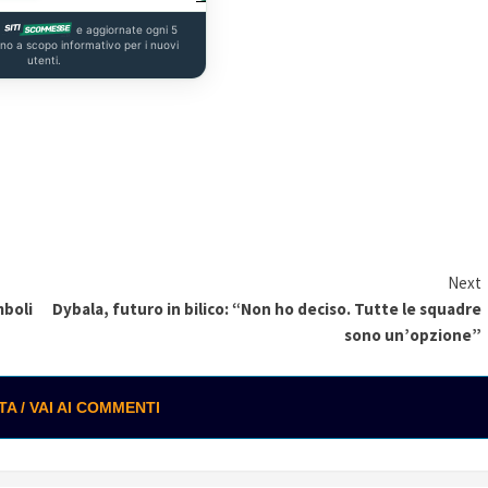
a
e aggiornate ogni 5
ono a scopo informativo per i nuovi
utenti.
Next
mboli
Dybala, futuro in bilico: “Non ho deciso. Tutte le squadre
sono un’opzione”
 / VAI AI COMMENTI