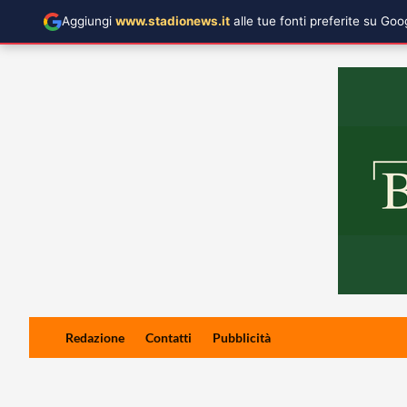
Aggiungi
www.stadionews.it
alle tue fonti preferite su Go
Skip
Redazione
Contatti
Pubblicità
to
content