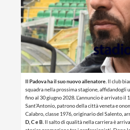
Il Padova ha il suo nuovo allenatore
. Il club b
squadra nella prossima stagione, affidandogli u
fino al 30 giugno 2028. L’annuncio è arrivato il 1
Sant’Antonio, patrono della città veneta e onom
Calabro, classe 1976, originario del Salento, a
D, C e B
. Il salto di qualità nella carriera è arr