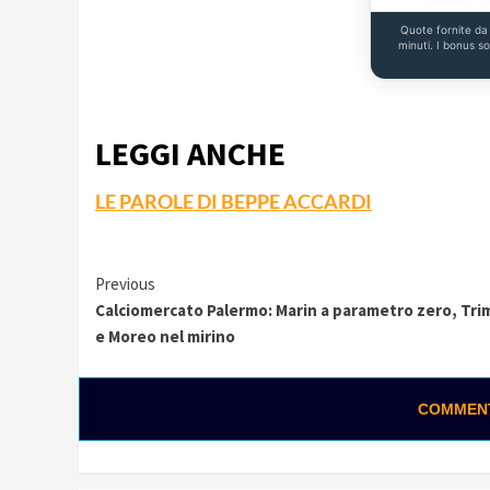
Quote fornite d
minuti. I bonus s
LEGGI ANCHE
LE PAROLE DI BEPPE ACCARDI
Continue
Previous
Calciomercato Palermo: Marin a parametro zero, Tri
Reading
e Moreo nel mirino
COMMENTA