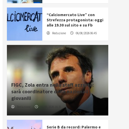
“Calciomercato Live” con
Strefezza protagonista: oggi
alle 19.30 sul sito e su Fb
Redazione
06/08/2026 06:45
FIGC, Zola entra nello staff azzurro:
sarà coordinatore delle nazionali
giovanili
Redazione
05/08/2026 16:31
Serie B da record: Palermo e