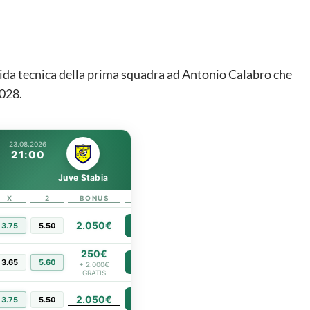
uida tecnica della prima squadra ad Antonio Calabro che
2028.
23.08.2026
21:00
Juve Stabia
X
2
BONUS
LINK
2.050€
3.75
5.50
PIÙ INFO
250€
3.65
5.60
PIÙ INFO
+ 2.000€
GRATIS
2.050€
PIÙ INFO
3.75
5.50