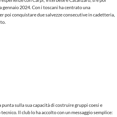
 esperienze con Carpi, Viterbese e Catanzaro, si è poi
 a gennaio 2024. Con i toscani ha centrato una
er poi conquistare due salvezze consecutive in cadetteria,
to.
a punta sulla sua capacità di costruire gruppi coesi e
o tecnico. Il club lo ha accolto con un messaggio semplice: