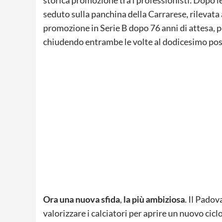
storica promozione tra i professionisti. Dopo le
seduto sulla panchina della Carrarese, rilevata
promozione in Serie B dopo 76 anni di attesa, p
chiudendo entrambe le volte al dodicesimo pos
Ora una nuova sfida
,
la più ambiziosa
. Il Padov
valorizzare i calciatori per aprire un nuovo cicl