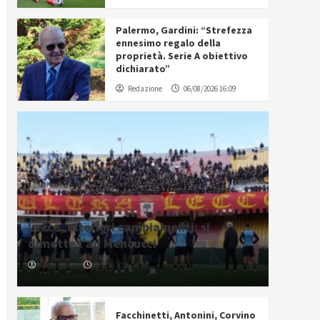
Palermo, Gardini: “Strefezza
ennesimo regalo della
proprietà. Serie A obiettivo
dichiarato”
Redazione
06/08/2026 16:09
Lecce, ulteriori cambiamenti: si
dimette l’ad Mencucci
Redazione
06/08/2026 16:21
Facchinetti, Antonini, Corvino