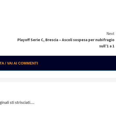
Next
Playoff Serie C, Brescia – Ascoli sospesa per nubifragio
sull’1 a 1
 / VAI AI COMMENTI
nali sti strisciati….