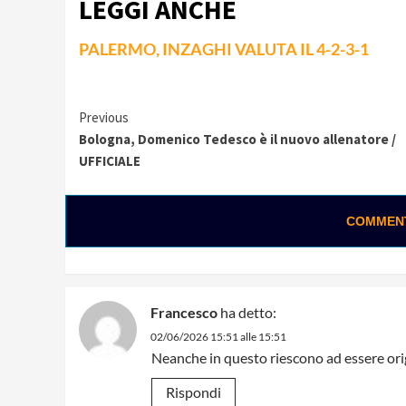
LEGGI ANCHE
PALERMO, INZAGHI VALUTA IL 4-2-3-1
Continue
Previous
Bologna, Domenico Tedesco è il nuovo allenatore /
Reading
UFFICIALE
COMMENTA
0:01 / 0:28
Loading ads...
Francesco
ha detto:
02/06/2026 15:51 alle 15:51
Neanche in questo riescono ad essere origi
Rispondi