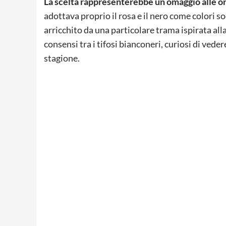
La scelta rappresenterebbe un omaggio alle or
adottava proprio il rosa e il nero come colori so
arricchito da una particolare trama ispirata al
consensi tra i tifosi bianconeri, curiosi di ved
stagione.