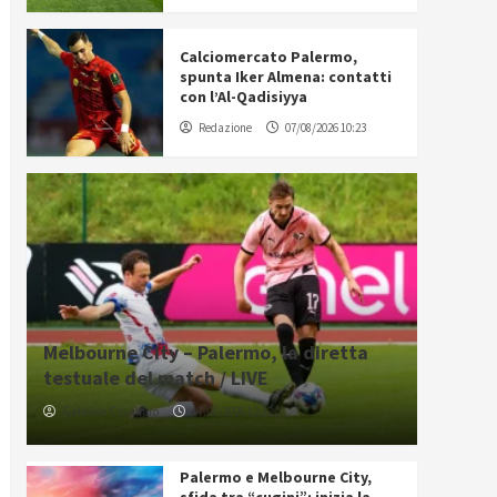
Calciomercato Palermo,
spunta Iker Almena: contatti
con l’Al-Qadisiyya
Redazione
07/08/2026 10:23
Melbourne City – Palermo, la diretta
testuale del match / LIVE
Gabriele Cavallaro
07/08/2026 12:12
Palermo e Melbourne City,