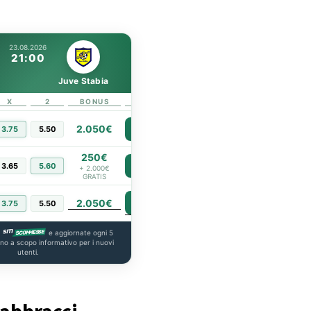
23.08.2026
21:00
Juve Stabia
X
2
BONUS
LINK
2.050€
3.75
5.50
PIÙ INFO
250€
3.65
5.60
PIÙ INFO
+ 2.000€
GRATIS
2.050€
PIÙ INFO
3.75
5.50
a
e aggiornate ogni 5
ono a scopo informativo per i nuovi
utenti.