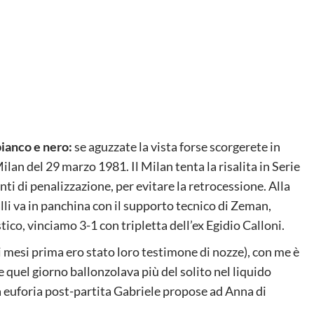
bianco e nero:
se aguzzate la vista forse scorgerete in
lan del 29 marzo 1981. Il Milan tenta la risalita in Serie
unti di penalizzazione, per evitare la retrocessione. Alla
lli va in panchina con il supporto tecnico di Zeman,
co, vinciamo 3-1 con tripletta dell’ex Egidio Calloni.
 mesi prima ero stato loro testimone di nozze), con me è
e quel giorno ballonzolava più del solito nel liquido
a euforia post-partita Gabriele propose ad Anna di