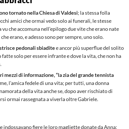
 abbracci
sono tornato nella Chiesa di Valdesi
; la stessa folla
cchi amici che ormai vedo solo ai funerali, le stesse
eja vu che accomuna nell’epilogo due vite che erano nate
i che erano, e adesso sono per sempre, uno solo.
strisce pedonali sbiadite
e ancor più superflue del solito
no fatte solo per essere infrante e dove la vita, che non ha
.
i mezzi di informazione, “la zia del grande tennista
me, l’amica fedele di una vita; per tutti, una donna
namorata della vita anche se, dopo aver rischiato di
si ormai rassegnata a viverla oltre Gabriele.
e indossavano fiere le loro magliette donate da Anna;