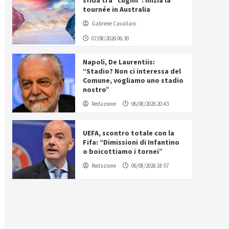
sfida tra “cugini”: inizia la
tournée in Australia
Gabriele Cavallaro
07/08/2026 06:30
Napoli, De Laurentiis:
“Stadio? Non ci interessa del
Comune, vogliamo uno stadio
nostro”
Redazione
06/08/2026 20:43
UEFA, scontro totale con la
Fifa: “Dimissioni di Infantino
o boicottiamo i tornei”
Redazione
06/08/2026 18:57