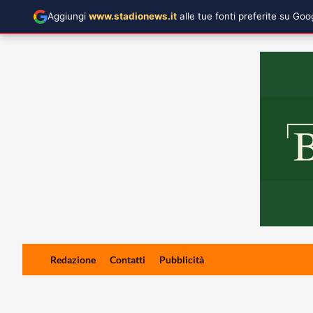
Aggiungi
www.stadionews.it
alle tue fonti preferite su Go
Skip
Redazione
Contatti
Pubblicità
to
content