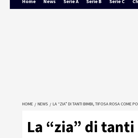
Home
News
Serie A
Serie B
Serie C
Ch
HOME
NEWS
LA “ZIA” DI TANTI BIMBI, TIFOSA ROSA COME 
La “zia” di tanti