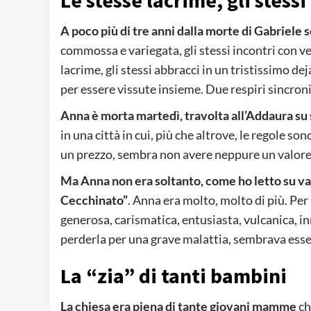
Le stesse lacrime, gli stessi
A poco più di tre anni dalla morte di Gabriele 
commossa e variegata, gli stessi incontri con ve
lacrime, gli stessi abbracci in un tristissimo d
per essere vissute insieme. Due respiri sincron
Anna è morta martedì, travolta all’Addaura su 
in una città in cui, più che altrove, le regole so
un prezzo, sembra non avere neppure un valore
Ma Anna non era soltanto, come ho letto su var
Cecchinato”
. Anna era molto, molto di più. Per 
generosa, carismatica, entusiasta, vulcanica, in
perderla per una grave malattia, sembrava esser
La “zia” di tanti bambini
La chiesa era piena di tante giovani mamme
ch