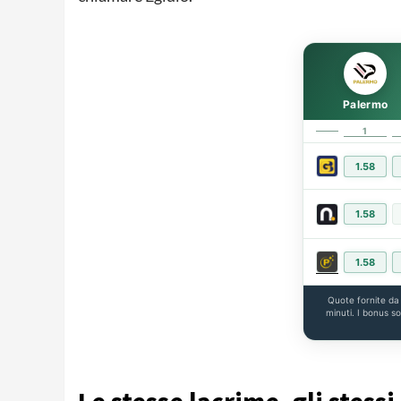
Palermo
1
1.58
1.58
1.58
Quote fornite d
minuti. I bonus s