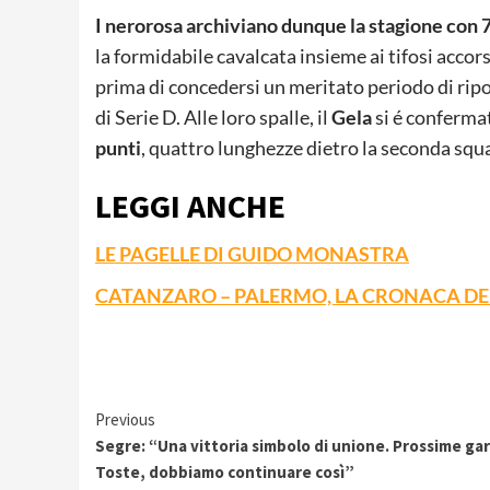
I nerorosa archiviano dunque la stagione con 75
la formidabile cavalcata insieme ai tifosi acco
prima di concedersi un meritato periodo di rip
di Serie D. Alle loro spalle, il
Gela
si é conferma
punti
, quattro lunghezze dietro la seconda squ
LEGGI ANCHE
LE PAGELLE DI GUIDO MONASTRA
CATANZARO – PALERMO, LA CRONACA D
Continue
Previous
Segre: “Una vittoria simbolo di unione. Prossime ga
Reading
Toste, dobbiamo continuare così”