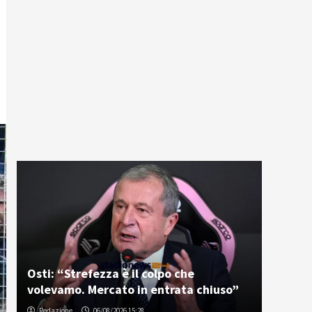
Osti: “Strefezza è il colpo che
volevamo. Mercato in entrata chiuso”
Redazione
06/08/2026 15:28