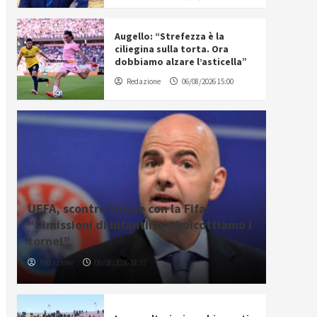
Augello: “Strefezza è la
ciliegina sulla torta. Ora
dobbiamo alzare l’asticella”
Redazione
06/08/2026 15:00
UEFA, scontro totale con la Fifa:
“Dimissioni di Infantino o boicottiamo i
tornei”
Redazione
06/08/2026 18:57