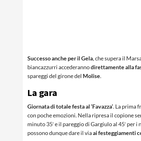
Successo anche per il Gela
, che supera il Mars
biancazzurri accederanno
direttamente alla fa
spareggi del girone del
Molise
.
La gara
Giornata di totale festa al ‘Favazza’
. La prima f
con poche emozioni. Nella ripresa il copione s
minuto 35′ e il pareggio di Gargiulo al 45′ per i
possono dunque dare il via
ai festeggiamenti co