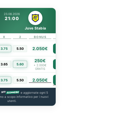
23.08.2026
21:00
Juve Stabia
X
2
BONUS
LINK
2.050€
3.75
5.50
PIÙ INFO
250€
3.65
5.60
PIÙ INFO
+ 2.000€
GRATIS
2.050€
PIÙ INFO
3.75
5.50
a
e aggiornate ogni 5
ono a scopo informativo per i nuovi
utenti.