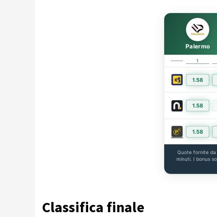
Palermo
1
1.58
1.58
1.58
Quote fornite d
minuti. I bonus s
Classifica finale