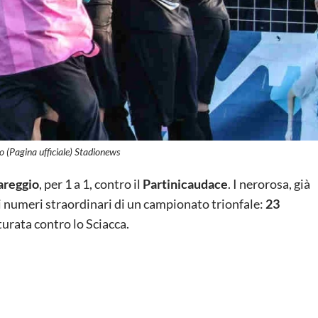
o (Pagina ufficiale) Stadionews
pareggio
, per 1 a 1, contro il
Partinicaudace
. I nerorosa, già
i numeri straordinari di un campionato trionfale:
23
turata contro lo Sciacca.