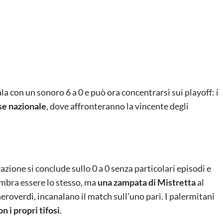
ala con un sonoro 6 a 0 e può ora concentrarsi sui playoff: i
se nazionale
, dove affronteranno la vincente degli
razione si conclude sullo 0 a 0 senza particolari episodi e
embra essere lo stesso, ma
una zampata di Mistretta
al
 neroverdi, incanalano il match sull’uno pari. I palermitani
n i propri tifosi
.