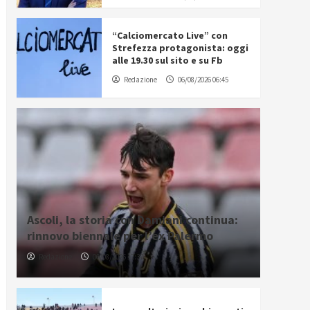
“Calciomercato Live” con
Strefezza protagonista: oggi
alle 19.30 sul sito e su Fb
Redazione
06/08/2026 06:45
Ascoli, la storia con Damiani continua:
rinnovo biennale per l’ex Palermo
Redazione
06/08/2026 17:37