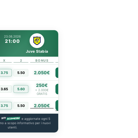
23.08.2026
21:00
Juve Stabia
X
2
BONUS
LINK
2.050€
3.75
5.50
PIÙ INFO
250€
3.65
5.60
PIÙ INFO
+ 2.000€
GRATIS
2.050€
PIÙ INFO
3.75
5.50
a
e aggiornate ogni 5
ono a scopo informativo per i nuovi
utenti.