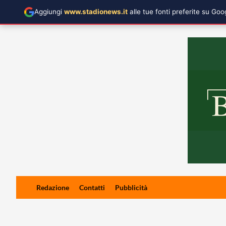
Aggiungi
www.stadionews.it
alle tue fonti preferite su Go
Skip
Redazione
Contatti
Pubblicità
to
content