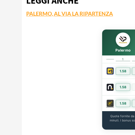
LEGGI ANCHE
PALERMO, AL VIA LA RIPARTENZA
Palermo
1
1.58
1.58
1.58
Quote fornite d
minuti. I bonus s