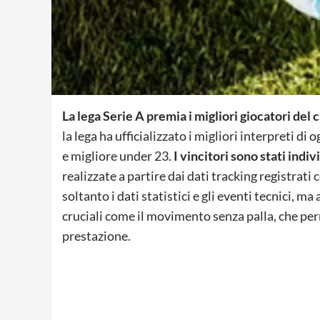
La lega Serie A premia i migliori giocatori de
la lega ha ufficializzato i migliori interpreti di
e migliore under 23.
I vincitori sono stati ind
realizzate a partire dai dati tracking registrati
soltanto i dati statistici e gli eventi tecnici, m
cruciali come il movimento senza palla, che pe
prestazione.