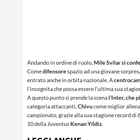
Andando in ordine di ruolo,
Mile Svilar si conf
Come
difensore
spazio ad una giovane sorpres
entrato anche in orbita nazionale. A
centroca
l’incognita che possa essere l’ultima sua stagi
A questo punto si prende la scena
l’Inter, che 
categoria attaccanti,
Chivu
come miglior allen
campionato, grazie alla sua stagione record di 
10 della Juventus
Kenan Yildiz.