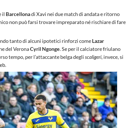
 il
Barcellona
di Xavi nei due match di andata e ritorno
cnico non può farsi trovare impreparato né rischiare di fare
ando tanto di alcuni ipotetici rinforzi come
Lazar
one del Verona
Cyril Ngonge
. Se per il calciatore friulano
rso tempo, per l’attaccante belga degli
scaligeri
, invece, si
eb.