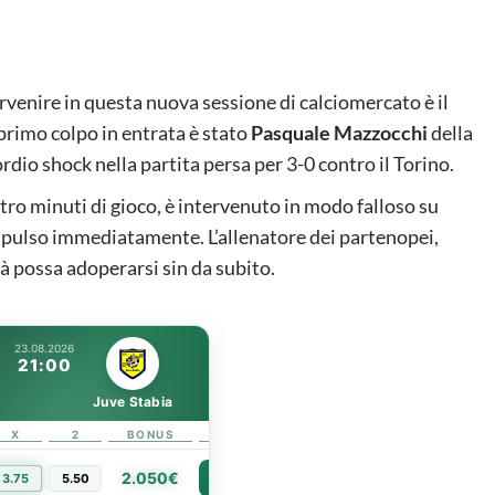
enire in questa nuova sessione di calciomercato è il
 primo colpo in entrata è stato
Pasquale Mazzocchi
della
rdio shock nella partita persa per 3-0 contro il Torino.
tro minuti di gioco, è intervenuto in modo falloso su
 espulso immediatamente. L’allenatore dei partenopei,
tà possa adoperarsi sin da subito.
23.08.2026
21:00
Juve Stabia
X
2
BONUS
LINK
2.050€
3.75
5.50
PIÙ INFO