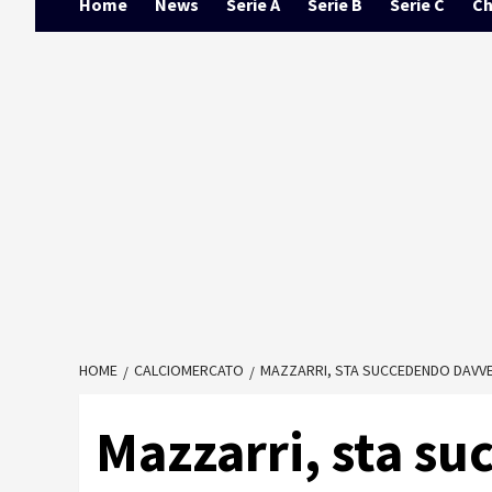
Home
News
Serie A
Serie B
Serie C
Ch
HOME
CALCIOMERCATO
MAZZARRI, STA SUCCEDENDO DAVVE
Mazzarri, sta su