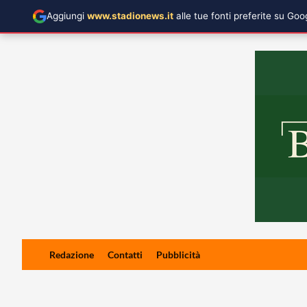
Aggiungi
www.stadionews.it
alle tue fonti preferite su Go
Skip
Redazione
Contatti
Pubblicità
to
content