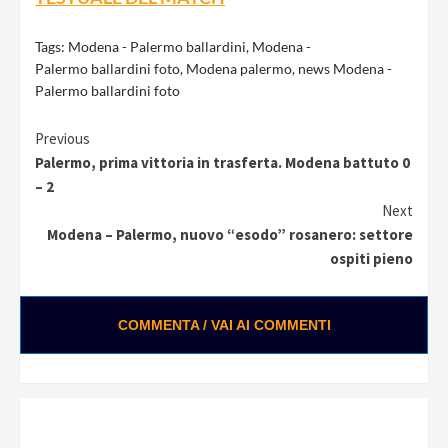
Tags:
Modena - Palermo ballardini
,
Modena -
Palermo ballardini foto
,
Modena palermo
,
news Modena -
Palermo ballardini foto
Continue
Previous
Palermo, prima vittoria in trasferta. Modena battuto 0
Reading
– 2
Next
Modena – Palermo, nuovo “esodo” rosanero: settore
ospiti pieno
COMMENTA / VAI AI COMMENTI