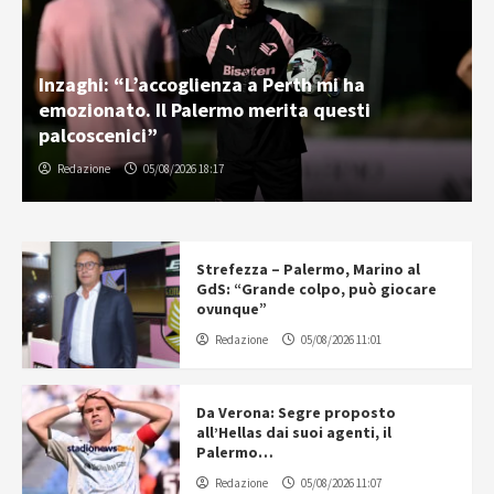
Inzaghi: “L’accoglienza a Perth mi ha
emozionato. Il Palermo merita questi
palcoscenici”
Redazione
05/08/2026 18:17
Strefezza – Palermo, Marino al
GdS: “Grande colpo, può giocare
ovunque”
Redazione
05/08/2026 11:01
Da Verona: Segre proposto
all’Hellas dai suoi agenti, il
Palermo…
Redazione
05/08/2026 11:07