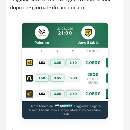
dopo due giornate di campionato.
23.08.2026
21:00
Palermo
Juve Stabia
1
X
2
BONUS
LINK
2.050€
1.53
3.65
6.50
PIÙ INFO
250€
1.58
3.65
5.60
PIÙ INFO
+ 2.000€
GRATIS
2.050€
PIÙ INFO
1.53
3.65
6.50
Quote fornite da
e aggiornate ogni 5
minuti. I bonus sono a scopo informativo per i nuovi
utenti.