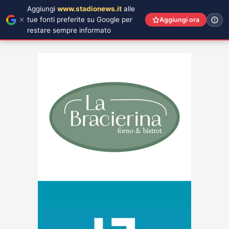
Aggiungi
www.stadionews.it
alle
tue fonti preferite su Google per
Aggiungi ora
restare sempre informato