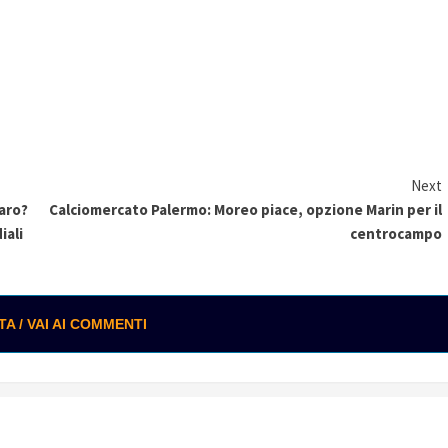
Next
iaro?
Calciomercato Palermo: Moreo piace, opzione Marin per il
iali
centrocampo
 / VAI AI COMMENTI