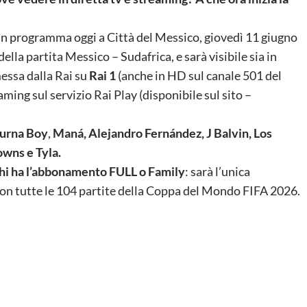
 in programma oggi a Città del Messico, giovedì 11 giugno
 della partita Messico – Sudafrica, e sarà visibile sia in
messa dalla Rai su
Rai 1
(anche in HD sul canale 501 del
eaming sul servizio Rai Play (disponibile sul sito –
Burna Boy
,
Maná, Alejandro Fernández, J Balvin, Los
owns e Tyla.
 chi ha l’abbonamento FULL o Family
: sarà l’unica
on tutte le 104 partite della Coppa del Mondo FIFA 2026.