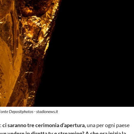
onte Depositphotos - stadionews.it
6:
ci saranno tre
cerimonia d’apertura,
una per ogni paese
e vedere in diretta tv e streaming? A che ora inizia la