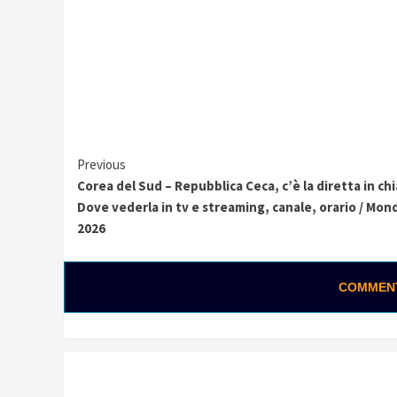
Continue
Previous
Corea del Sud – Repubblica Ceca, c’è la diretta in ch
Reading
Dove vederla in tv e streaming, canale, orario / Mond
2026
COMMENTA
0:02 / 0:28
Loading ads...