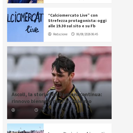
“Calciomercato Live” con
Strefezza protagonista: oggi
alle 19.30 sul sito e su Fb
Redazione
06/08/2026 06:45
Ascoli, la storia con Damiani continua:
rinnovo biennale per l’ex Palermo
Redazione
06/08/2026 17:37