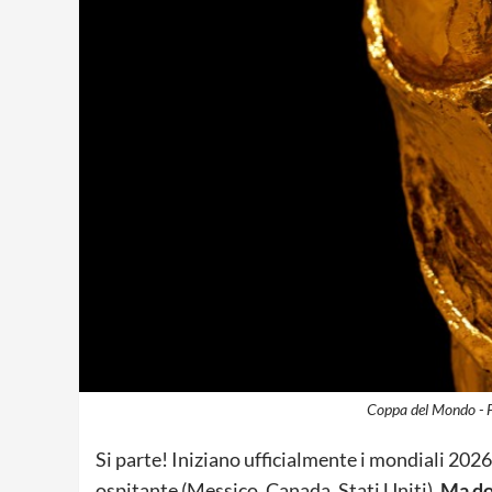
Coppa del Mondo - F
Si parte! Iniziano ufficialmente i mondiali 202
ospitante (Messico, Canada, Stati Uniti).
Ma dov