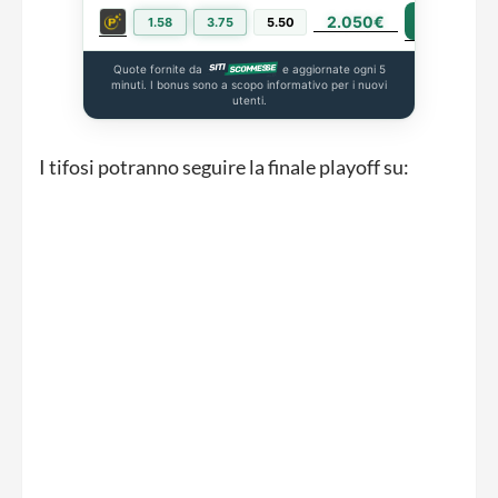
2.050€
PIÙ INFO
1.58
3.75
5.50
Quote fornite da
e aggiornate ogni 5
minuti. I bonus sono a scopo informativo per i nuovi
utenti.
I tifosi potranno seguire la finale playoff su: