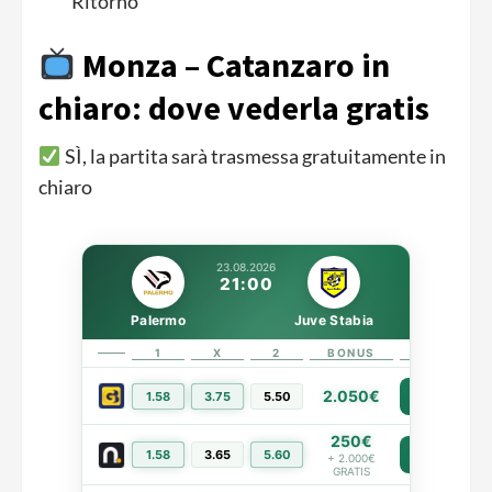
Ritorno
Monza – Catanzaro in
chiaro: dove vederla gratis
SÌ, la partita sarà trasmessa gratuitamente in
chiaro
23.08.2026
21:00
Palermo
Juve Stabia
1
X
2
BONUS
LINK
2.050€
1.58
3.75
5.50
PIÙ INFO
250€
1.58
3.65
5.60
PIÙ INFO
+ 2.000€
GRATIS