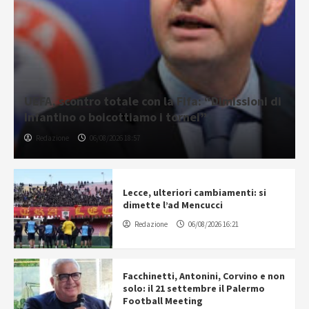
UEFA, scontro totale con la Fifa: “Dimissioni di
Infantino o boicottiamo i tornei”
Redazione
06/08/2026 18:57
Lecce, ulteriori cambiamenti: si
dimette l’ad Mencucci
Redazione
06/08/2026 16:21
Facchinetti, Antonini, Corvino e non
solo: il 21 settembre il Palermo
Football Meeting