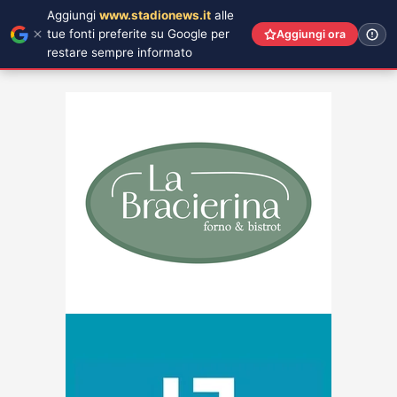
Aggiungi
www.stadionews.it
alle
tue fonti preferite su Google per
Aggiungi ora
restare sempre informato