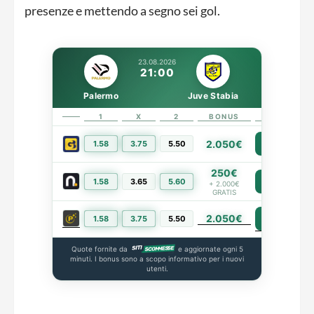
presenze e mettendo a segno sei gol.
23.08.2026
21:00
Palermo
Juve Stabia
1
X
2
BONUS
LINK
2.050€
1.58
3.75
5.50
PIÙ INFO
250€
1.58
3.65
5.60
PIÙ INFO
+ 2.000€
GRATIS
2.050€
PIÙ INFO
1.58
3.75
5.50
Quote fornite da
e aggiornate ogni 5
minuti. I bonus sono a scopo informativo per i nuovi
utenti.