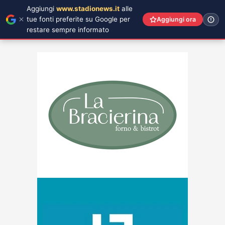
Aggiungi
www.stadionews.it
alle
tue fonti preferite su Google per
Aggiungi ora
restare sempre informato