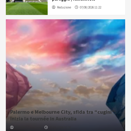
Redazione
07/08/2026 11:22
Palermo e Melbourne City, sfida tra “cugini”:
inizia la tournée in Australia
Gabriele Cavallaro
07/08/2026 06:30