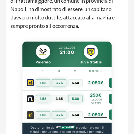
di Frattamaggiore, un comune in provincia di
Napoli, ha dimostrato di essere un capitano
davvero molto duttile, attaccato alla maglia e
sempre pronto all’occorrenza.
23.08.2026
21:00
Palermo
Juve Stabia
1
X
2
BONUS
LINK
2.050€
1.58
3.75
5.50
PIÙ INFO
250€
1.58
3.65
5.60
PIÙ INFO
+ 2.000€
GRATIS
2.050€
PIÙ INFO
1.58
3.75
5.50
Quote fornite da
e aggiornate ogni 5
minuti. I bonus sono a scopo informativo per i nuovi