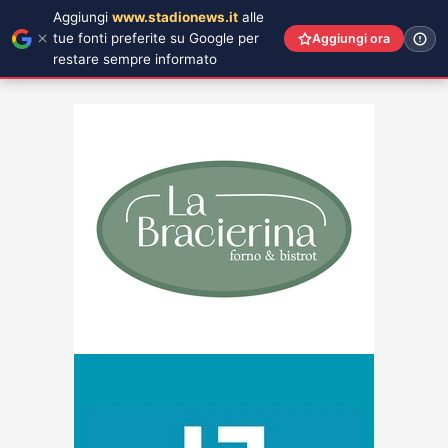
Aggiungi
www.stadionews.it
alle
tue fonti preferite su Google per
Aggiungi ora
restare sempre informato