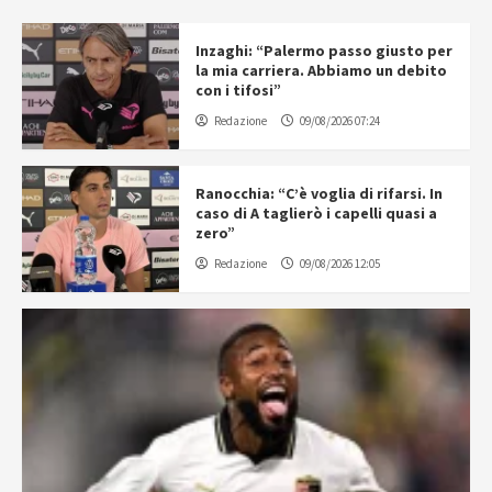
Inzaghi: “Palermo passo giusto per
la mia carriera. Abbiamo un debito
con i tifosi”
Redazione
09/08/2026 07:24
Ranocchia: “C’è voglia di rifarsi. In
caso di A taglierò i capelli quasi a
zero”
Redazione
09/08/2026 12:05