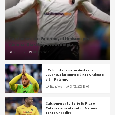
Calciomercato Palermo, ottimismo per
Almena. Diakité piace in Belgio
Redazione
08/08/2026 17:15
“Calcio italiano” in Australia:
Juventus ko contro l’Inter. Adesso
c’è il Palermo
Redazione
08/08/2026 16:09
Calciomercato Serie B: Pisa e
Catanzaro scatenati. Il Verona
tenta Cheddira