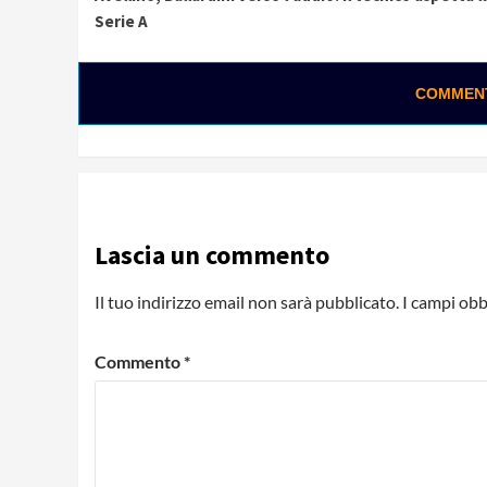
Reading
Serie A
COMMENTA
Lascia un commento
Il tuo indirizzo email non sarà pubblicato.
I campi obb
Commento
*