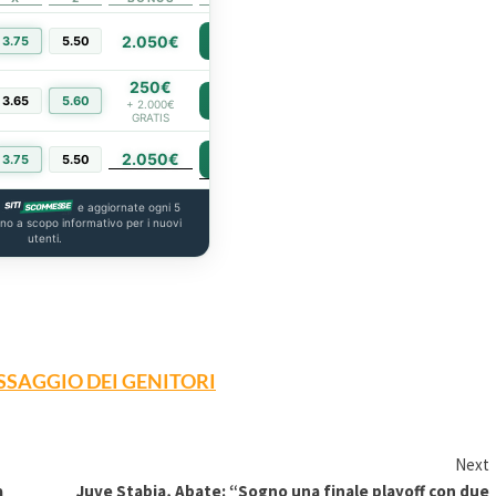
2.050€
3.75
5.50
PIÙ INFO
250€
3.65
5.60
PIÙ INFO
+ 2.000€
GRATIS
2.050€
PIÙ INFO
3.75
5.50
a
e aggiornate ogni 5
ono a scopo informativo per i nuovi
utenti.
ESSAGGIO DEI GENITORI
Next
a
Juve Stabia, Abate: “Sogno una finale playoff con due