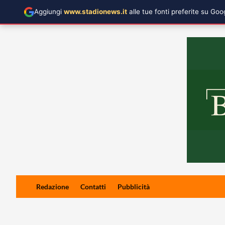
Aggiungi
www.stadionews.it
alle tue fonti preferite su Go
Skip
Redazione
Contatti
Pubblicità
to
content