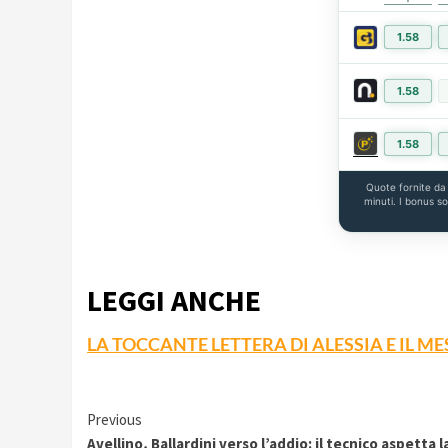
1.58
1.58
1.58
Quote fornite d
minuti. I bonus s
LEGGI ANCHE
LA TOCCANTE LETTERA DI ALESSIA E IL M
Continue
Previous
Avellino, Ballardini verso l’addio: il tecnico aspetta l