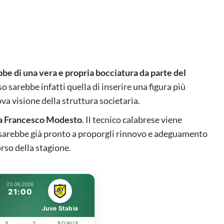
bbe di una vera e propria bocciatura da parte del
so sarebbe infatti quella di inserire una figura più
va visione della struttura societaria.
va Francesco Modesto
. Il tecnico calabrese viene
e sarebbe già pronto a proporgli rinnovo e adeguamento
rso della stagione.
23.08.2026
21:00
Juve Stabia
X
2
BONUS
LINK