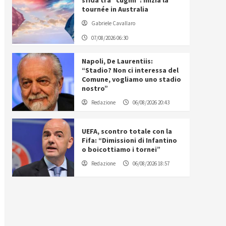
sfida tra “cugini”: inizia la
tournée in Australia
Gabriele Cavallaro
07/08/2026 06:30
Napoli, De Laurentiis:
“Stadio? Non ci interessa del
Comune, vogliamo uno stadio
nostro”
Redazione
06/08/2026 20:43
UEFA, scontro totale con la
Fifa: “Dimissioni di Infantino
o boicottiamo i tornei”
Redazione
06/08/2026 18:57