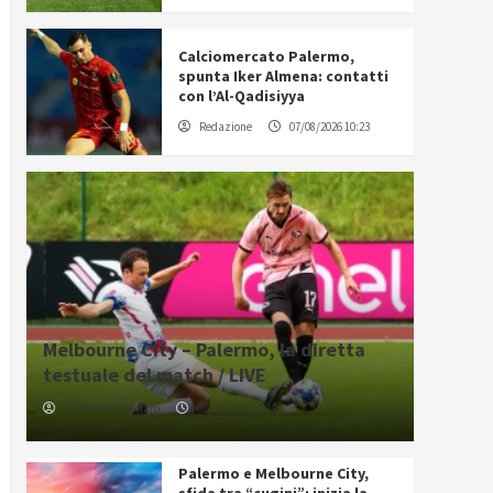
Calciomercato Palermo,
spunta Iker Almena: contatti
con l’Al-Qadisiyya
Redazione
07/08/2026 10:23
Melbourne City – Palermo, la diretta
testuale del match / LIVE
Gabriele Cavallaro
07/08/2026 12:12
Palermo e Melbourne City,