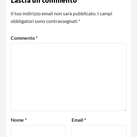
Lascia un commento
Il tuo indirizzo email non sarà pubblicato.
I campi
obbligatori sono contrassegnati
*
Commento
*
Nome
*
Email
*