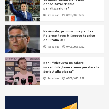
depositata: rischio
penalizzazione?
Redazione
07/08/2026 22:02
Nazionale, promozione per l’ex
Palermo Favo: è il nuovo tecnico
dell’Italia U19
Redazione
07/08/2026 20:12
Bani: “Ricevuto un calore
incredibile, lavoreremo per dare la
Serie A alla piazza”
Redazione
07/08/2026 17:29