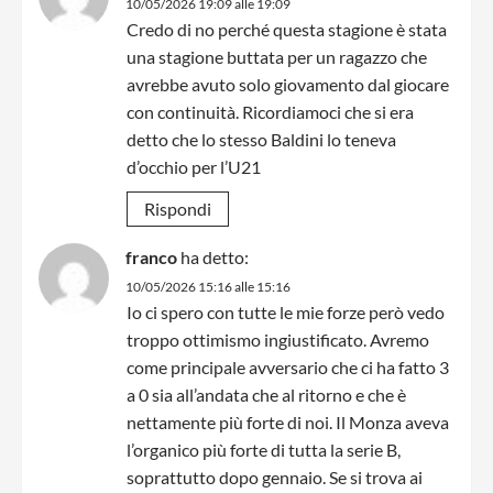
10/05/2026 19:09 alle 19:09
Credo di no perché questa stagione è stata
una stagione buttata per un ragazzo che
avrebbe avuto solo giovamento dal giocare
con continuità. Ricordiamoci che si era
detto che lo stesso Baldini lo teneva
d’occhio per l’U21
Rispondi
franco
ha detto:
10/05/2026 15:16 alle 15:16
Io ci spero con tutte le mie forze però vedo
troppo ottimismo ingiustificato. Avremo
come principale avversario che ci ha fatto 3
a 0 sia all’andata che al ritorno e che è
nettamente più forte di noi. Il Monza aveva
l’organico più forte di tutta la serie B,
soprattutto dopo gennaio. Se si trova ai