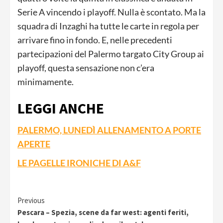
Serie A vincendo i playoff. Nulla è scontato. Ma la
squadra di Inzaghi ha tutte le carte in regola per
arrivare fino in fondo. E, nelle precedenti
partecipazioni del Palermo targato City Group ai
playoff, questa sensazione non c’era
minimamente.
LEGGI ANCHE
PALERMO, LUNEDÌ ALLENAMENTO A PORTE
APERTE
LE PAGELLE IRONICHE DI A&F
Continue
Previous
Pescara – Spezia, scene da far west: agenti feriti,