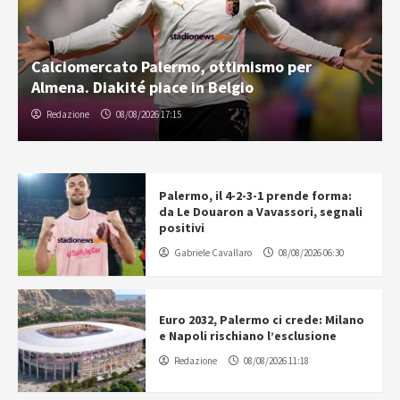
Calciomercato Palermo, ottimismo per
Almena. Diakité piace in Belgio
Redazione
08/08/2026 17:15
Palermo, il 4-2-3-1 prende forma:
da Le Douaron a Vavassori, segnali
positivi
Gabriele Cavallaro
08/08/2026 06:30
Euro 2032, Palermo ci crede: Milano
e Napoli rischiano l’esclusione
Redazione
08/08/2026 11:18