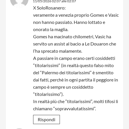
11/05/2026 02:07 alle 02:07
X SoloRosanero:
veramente a venezia proprio Gomes e Vasic
non hanno passiato. Hanno lottato e
onorato la maglia.
Gomes ha macinato chilometri, Vasic ha
servito un assist al bacio a Le Douaron che
l’ha sprecato malamente.
A passiare in campo erano certi cosiddetti
“titolarissimi” (in realtà questo falso mito
del “Palermo dei titolarissimi” è smentito
dai fatti, perchè in ogni partita il peggiore in
campo è sempre un cosiddetto
“titolarissimo”).
In realtà più che “titolarissimi”, molti tifosi li
chiamano “sopravvalutatissimi”.
Rispondi