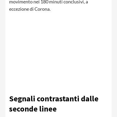
movimento nei 180 minuti conclusivi, a
eccezione di Corona.
Segnali contrastanti dalle
seconde linee