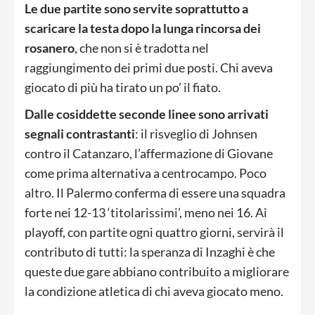
Le due partite sono servite soprattutto a
scaricare la testa dopo la lunga rincorsa dei
rosanero
, che non si è tradotta nel
raggiungimento dei primi due posti. Chi aveva
giocato di più ha tirato un po’ il fiato.
Dalle cosiddette seconde linee sono arrivati
segnali contrastanti
: il risveglio di Johnsen
contro il Catanzaro, l’affermazione di Giovane
come prima alternativa a centrocampo. Poco
altro. Il Palermo conferma di essere una squadra
forte nei 12-13 ‘titolarissimi’, meno nei 16. Ai
playoff, con partite ogni quattro giorni, servirà il
contributo di tutti: la speranza di Inzaghi è che
queste due gare abbiano contribuito a migliorare
la condizione atletica di chi aveva giocato meno.