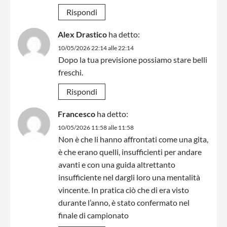
Rispondi
Alex Drastico
ha detto:
10/05/2026 22:14 alle 22:14
Dopo la tua previsione possiamo stare belli
freschi.
Rispondi
Francesco
ha detto:
10/05/2026 11:58 alle 11:58
Non è che li hanno affrontati come una gita,
è che erano quelli, insufficienti per andare
avanti e con una guida altrettanto
insufficiente nel dargli loro una mentalità
vincente. In pratica ciò che di era visto
durante l’anno, è stato confermato nel
finale di campionato