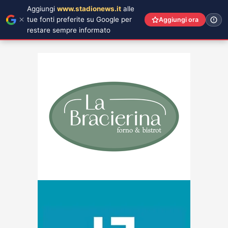
Aggiungi
www.stadionews.it
alle
tue fonti preferite su Google per
Aggiungi ora
restare sempre informato