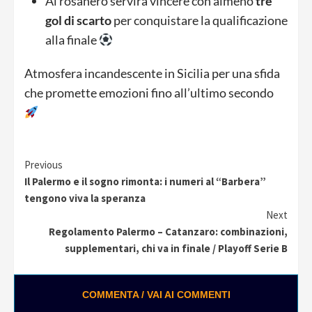
Ai rosanero servirà vincere con almeno
tre
gol di scarto
per conquistare la qualificazione
alla finale
Atmosfera incandescente in Sicilia per una sfida
che promette emozioni fino all’ultimo secondo
Continue
Previous
Il Palermo e il sogno rimonta: i numeri al “Barbera”
Reading
tengono viva la speranza
Next
Regolamento Palermo – Catanzaro: combinazioni,
supplementari, chi va in finale / Playoff Serie B
COMMENTA / VAI AI COMMENTI