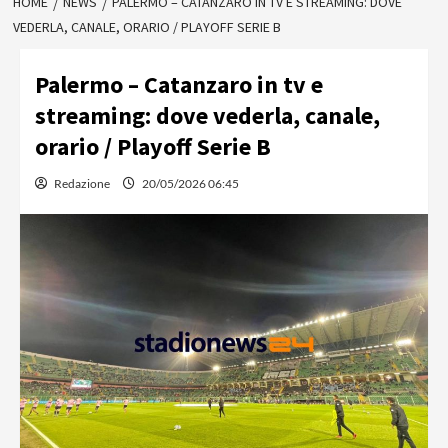
HOME
NEWS
PALERMO – CATANZARO IN TV E STREAMING: DOVE
VEDERLA, CANALE, ORARIO / PLAYOFF SERIE B
Palermo – Catanzaro in tv e
streaming: dove vederla, canale,
orario / Playoff Serie B
Redazione
20/05/2026 06:45