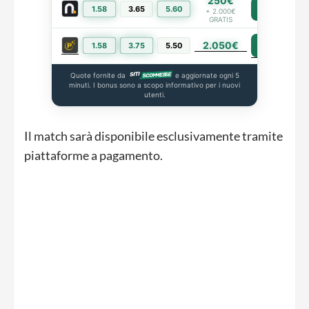
250€
1.58
3.65
5.60
PIÙ INFO
+ 2.000€
GRATIS
2.050€
PIÙ INFO
1.58
3.75
5.50
Quote fornite da
e aggiornate ogni 5
minuti. I bonus sono a scopo informativo per i nuovi
utenti.
Il match sarà disponibile esclusivamente tramite
piattaforme a pagamento.