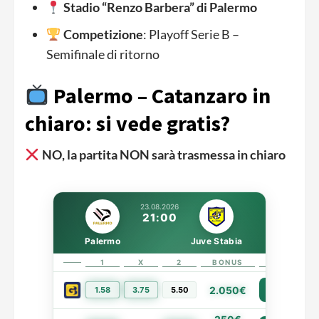
Stadio “Renzo Barbera” di Palermo
Competizione
: Playoff Serie B –
Semifinale di ritorno
Palermo – Catanzaro in
chiaro: si vede gratis?
NO, la partita NON sarà trasmessa in chiaro
23.08.2026
21:00
Palermo
Juve Stabia
1
X
2
BONUS
LINK
2.050€
1.58
3.75
5.50
PIÙ INFO