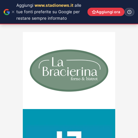
Aggiungi
www.stadionews.it
alle
tue fonti preferite su Google per
Aggiungi ora
restare sempre informato