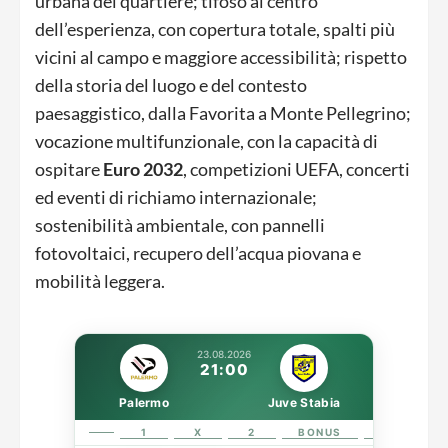
urbana del quartiere; tifoso al centro
dell’esperienza, con copertura totale, spalti più
vicini al campo e maggiore accessibilità; rispetto
della storia del luogo e del contesto
paesaggistico, dalla Favorita a Monte Pellegrino;
vocazione multifunzionale, con la capacità di
ospitare
Euro 2032
, competizioni UEFA, concerti
ed eventi di richiamo internazionale;
sostenibilità ambientale, con pannelli
fotovoltaici, recupero dell’acqua piovana e
mobilità leggera.
23.08.2026
21:00
Palermo
Juve Stabia
1
X
2
BONUS
LINK