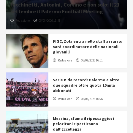
Facchinetti, Antonini, Corvino e non solo: il 21
settembre il Palermo Football Meeting
Redazione
06/08/2026 11:31
FIGC, Zola entra nello staff azzurro:
sarà coordinatore delle nazionali
giovanili
Redazione
05/08/2026 16:31
Serie B da record: Palermo e altre
due squadre oltre quota 10mila
abbonati
Redazione
05/08/2026 16:26
Messina, sfuma il ripescaggio: i
peloritani ripartiranno
dall’Eccellenza