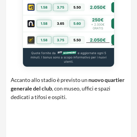
2.050€
1.58
3.75
5.50
PIÙ INFO
250€
1.58
3.65
5.60
PIÙ INFO
+ 2.000€
GRATIS
2.050€
PIÙ INFO
1.58
3.75
5.50
Quote fornite da
e aggiornate ogni 5
minuti. I bonus sono a scopo informativo per i nuovi
utenti.
Accanto allo stadio è previsto un
nuovo quartier
generale del club
, con museo, uffici e spazi
dedicati a tifosi e ospiti.