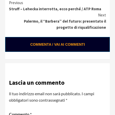
Continue
Previous
Struff – Lehecka interrotta, ecco perché / ATP Roma
Reading
Next
Palermo, il “Barbera” del futuro: presentato il
progetto di riqualificazione
COMMENTA / VAI AI COMMENTI
Lascia un commento
Il tuo indirizzo email non sarà pubblicato.
I campi
obbligatori sono contrassegnati
*
Commento
*