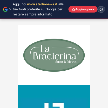
Aggiungi
www.stadionews.it
alle
tue fonti preferite su Google per
Aggiungi ora
restare sempre informato