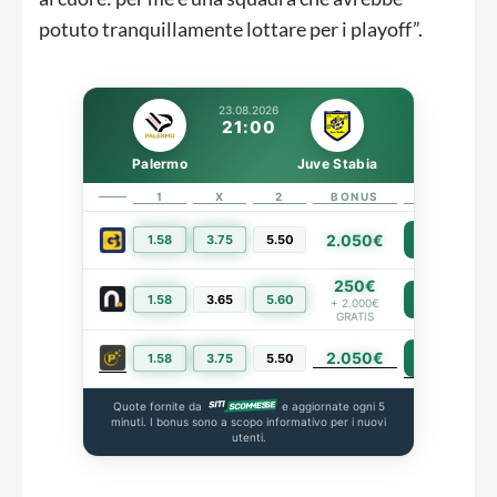
potuto tranquillamente lottare per i playoff”.
23.08.2026
21:00
Palermo
Juve Stabia
1
X
2
BONUS
LINK
2.050€
1.58
3.75
5.50
PIÙ INFO
250€
1.58
3.65
5.60
PIÙ INFO
+ 2.000€
GRATIS
2.050€
PIÙ INFO
1.58
3.75
5.50
Quote fornite da
e aggiornate ogni 5
minuti. I bonus sono a scopo informativo per i nuovi
utenti.