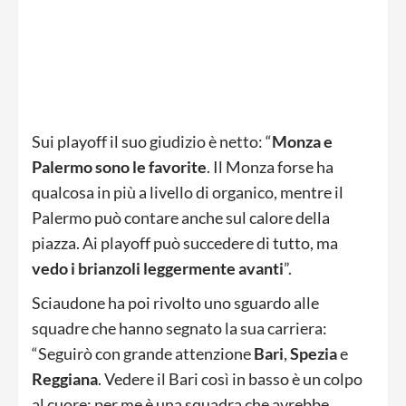
Sui playoff il suo giudizio è netto: “
Monza e
Palermo sono le favorite
. Il Monza forse ha
qualcosa in più a livello di organico, mentre il
Palermo può contare anche sul calore della
piazza. Ai playoff può succedere di tutto, ma
vedo i brianzoli leggermente avanti
”.
Sciaudone ha poi rivolto uno sguardo alle
squadre che hanno segnato la sua carriera:
“Seguirò con grande attenzione
Bari
,
Spezia
e
Reggiana
. Vedere il Bari così in basso è un colpo
al cuore: per me è una squadra che avrebbe