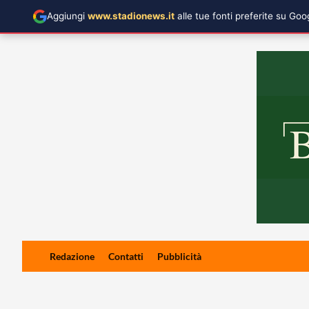
Aggiungi
www.stadionews.it
alle tue fonti preferite su Go
Skip
Redazione
Contatti
Pubblicità
to
content