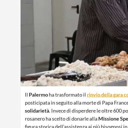
Il
Palermo
ha trasformato il
rinvio della gara 
posticipata in seguito alla morte di Papa Franc
solidarietà
. Invece di disperdere le oltre 600 po
rosanero ha scelto di donarle alla
Missione Spe
figura storica dell’assistenza ai più bisognosi in 