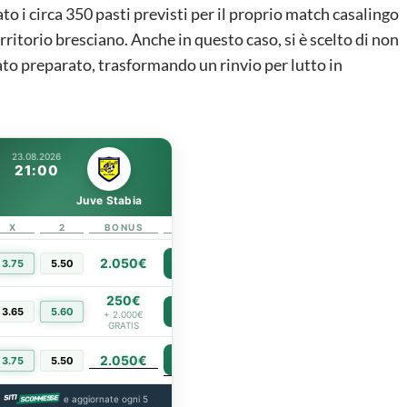
ato i circa 350 pasti previsti per il proprio match casalingo
ritorio bresciano. Anche in questo caso, si è scelto di non
tato preparato, trasformando un rinvio per lutto in
23.08.2026
21:00
Juve Stabia
X
2
BONUS
LINK
2.050€
3.75
5.50
PIÙ INFO
250€
3.65
5.60
PIÙ INFO
+ 2.000€
GRATIS
2.050€
PIÙ INFO
3.75
5.50
a
e aggiornate ogni 5