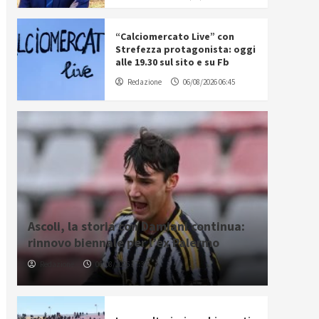
“Calciomercato Live” con
Strefezza protagonista: oggi
alle 19.30 sul sito e su Fb
Redazione
06/08/2026 06:45
Ascoli, la storia con Damiani continua:
rinnovo biennale per l’ex Palermo
Redazione
06/08/2026 17:37