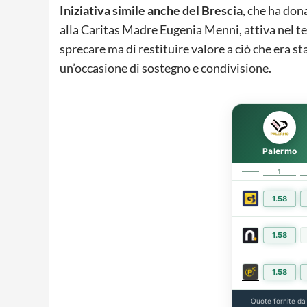
Iniziativa simile anche del Brescia
, che ha don
alla Caritas Madre Eugenia Menni, attiva nel ter
sprecare ma di restituire valore a ciò che era s
un’occasione di sostegno e condivisione.
Palermo
1
1.58
1.58
1.58
Quote fornite d