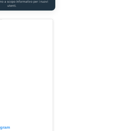
ono a scopo informativo per i nuovi
utenti.
agram