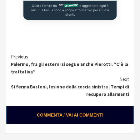
Quote fornite da
e aggiornate ogni 5
minuti. I bonus sono a scopo informativo per i nuovi
utenti.
Continue
Previous
Palermo, fra gli esterni si segue anche Pierotti. “C’è la
Reading
trattativa”
Next
Si ferma Bastoni, lesione della coscia sinistra | Tempi di
recupero allarmanti
COMMENTA / VAI AI COMMENTI