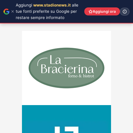
Aggiungi
www.stadionews.it
alle
tue fonti preferite su Google per
Aggiungi ora
restare sempre informato