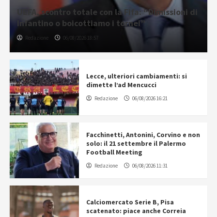
UEFA, scontro totale con la Fifa: “Dimissioni di
Infantino o boicottiamo i tornei”
Redazione
06/08/2026 18:57
Lecce, ulteriori cambiamenti: si
dimette l’ad Mencucci
Redazione
06/08/2026 16:21
Facchinetti, Antonini, Corvino e non
solo: il 21 settembre il Palermo
Football Meeting
Redazione
06/08/2026 11:31
Calciomercato Serie B, Pisa
scatenato: piace anche Correia