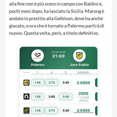
alla fine non è più sceso in campo con Baldini e,
pochi mesi dopo, ha lasciato la Sicilia. Marong è
andato in prestito alla Gelbison, dove ha anche
giocato, e ora che è tornato a Palermo partirà di
nuovo. Questa volta, però, a titolo definitivo.
23.08.2026
21:00
Palermo
Juve Stabia
1
X
2
BONUS
LINK
2.050€
1.58
3.75
5.50
PIÙ INFO
250€
1.58
3.65
5.60
PIÙ INFO
+ 2.000€
GRATIS
2.050€
PIÙ INFO
1.58
3.75
5.50