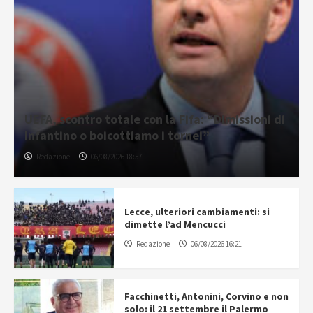
UEFA, scontro totale con la Fifa: “Dimissioni di
Infantino o boicottiamo i tornei”
Redazione
06/08/2026 18:57
Lecce, ulteriori cambiamenti: si
dimette l’ad Mencucci
Redazione
06/08/2026 16:21
Facchinetti, Antonini, Corvino e non
solo: il 21 settembre il Palermo