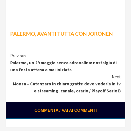
PALERMO, AVANTI TUTTA CON JORONEN
Continue
Previous
Palermo, un 29 maggio senza adrenalina: nostalgia di
Reading
una festa attesa e mai iniziata
Next
Monza – Catanzaro in chiaro gratis: dove vederla in tv
e streaming, canale, orario / Playoff Serie B
COMMENTA / VAI AI COMMENTI