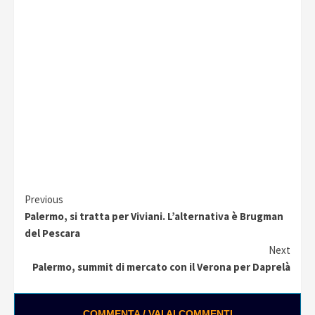
Continue
Previous
Palermo, si tratta per Viviani. L’alternativa è Brugman
Reading
del Pescara
Next
Palermo, summit di mercato con il Verona per Daprelà
COMMENTA / VAI AI COMMENTI