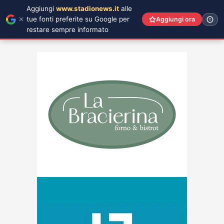
Aggiungi
www.stadionews.it
alle
tue fonti preferite su Google per
Aggiungi ora
restare sempre informato