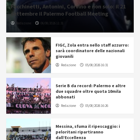
Facchinetti, Antonini, Corvino e non solo: il 21
settembre il Palermo Football Meeting
Redazione
06/08/2026 11:31
FIGC, Zola entra nello staff azzurro:
sarà coordinatore delle nazionali
giovanili
Redazione
05/08/2026 16:31
Serie B da record: Palermo e altre
due squadre oltre quota 10mila
abbonati
Redazione
05/08/2026 16:26
Messina, sfuma il ripescaggio: i
peloritani ripartiranno
dall’Eccellenza