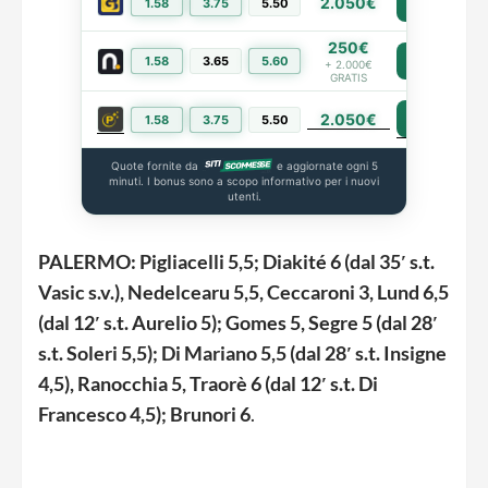
2.050€
1.58
3.75
5.50
PIÙ INFO
250€
1.58
3.65
5.60
PIÙ INFO
+ 2.000€
GRATIS
2.050€
PIÙ INFO
1.58
3.75
5.50
Quote fornite da
e aggiornate ogni 5
minuti. I bonus sono a scopo informativo per i nuovi
utenti.
PALERMO: Pigliacelli 5,5; Diakité 6 (dal 35′ s.t.
Vasic s.v.), Nedelcearu 5,5, Ceccaroni 3, Lund 6,5
(dal 12′ s.t. Aurelio 5); Gomes 5, Segre 5 (dal 28′
s.t. Soleri 5,5); Di Mariano 5,5 (dal 28′ s.t. Insigne
4,5), Ranocchia 5, Traorè 6 (dal 12′ s.t. Di
Francesco 4,5); Brunori 6
.