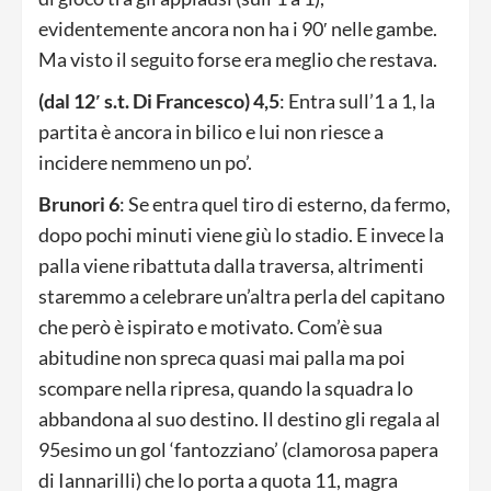
evidentemente ancora non ha i 90′ nelle gambe.
Ma visto il seguito forse era meglio che restava.
(dal 12′ s.t. Di Francesco) 4,5
: Entra sull’1 a 1, la
partita è ancora in bilico e lui non riesce a
incidere nemmeno un po’.
Brunori 6
: Se entra quel tiro di esterno, da fermo,
dopo pochi minuti viene giù lo stadio. E invece la
palla viene ribattuta dalla traversa, altrimenti
staremmo a celebrare un’altra perla del capitano
che però è ispirato e motivato. Com’è sua
abitudine non spreca quasi mai palla ma poi
scompare nella ripresa, quando la squadra lo
abbandona al suo destino. Il destino gli regala al
95esimo un gol ‘fantozziano’ (clamorosa papera
di Iannarilli) che lo porta a quota 11, magra