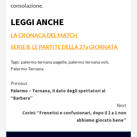
consolazione.
LEGGI ANCHE
LA CRONACA DEL MATCH
SERIE B, LE PARTITE DELLA 27a GIORNATA
Tags:
palermo ternana pagelle
,
palermo ternana voti
,
Palermo-Ternana
Continue
Previous
Palermo – Ternana, il dato degli spettatori al
Reading
“Barbera”
Next
Corini: “Frenetici e confusionari, dopo il 2 a 1 non
abbiamo giocato bene”