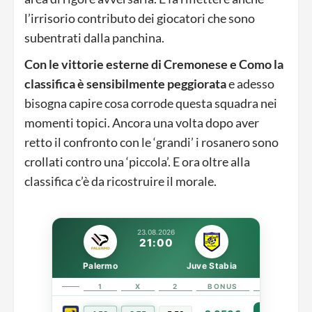
l’irrisorio contributo dei giocatori che sono
subentrati dalla panchina.
Con le vittorie esterne di Cremonese e Como la
classifica è sensibilmente peggiorata
e adesso
bisogna capire cosa corrode questa squadra nei
momenti topici. Ancora una volta dopo aver
retto il confronto con le ‘grandi’ i rosanero sono
crollati contro una ‘piccola’. E ora oltre alla
classifica c’è da ricostruire il morale.
23.08.2026
21:00
Palermo
Juve Stabia
1
X
2
BONUS
LINK