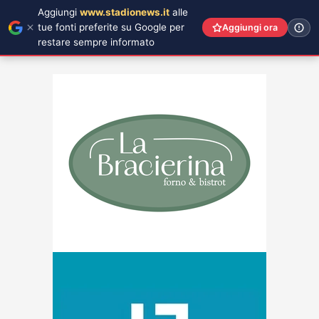
Aggiungi
www.stadionews.it
alle
tue fonti preferite su Google per
Aggiungi ora
restare sempre informato