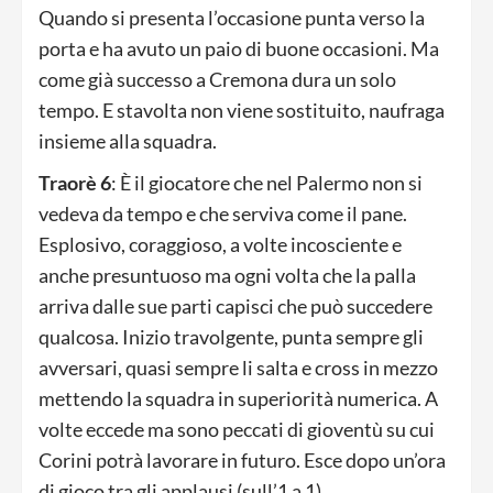
Quando si presenta l’occasione punta verso la
porta e ha avuto un paio di buone occasioni. Ma
come già successo a Cremona dura un solo
tempo. E stavolta non viene sostituito, naufraga
insieme alla squadra.
Traorè 6
: È il giocatore che nel Palermo non si
vedeva da tempo e che serviva come il pane.
Esplosivo, coraggioso, a volte incosciente e
anche presuntuoso ma ogni volta che la palla
arriva dalle sue parti capisci che può succedere
qualcosa. Inizio travolgente, punta sempre gli
avversari, quasi sempre li salta e cross in mezzo
mettendo la squadra in superiorità numerica. A
volte eccede ma sono peccati di gioventù su cui
Corini potrà lavorare in futuro. Esce dopo un’ora
di gioco tra gli applausi (sull’1 a 1),