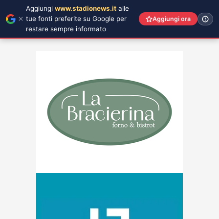
Aggiungi
www.stadionews.it
alle
tue fonti preferite su Google per
Aggiungi ora
restare sempre informato