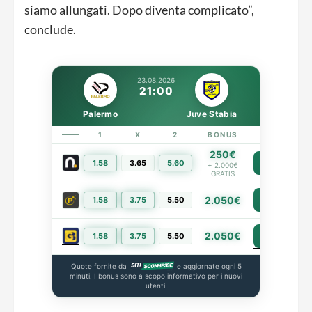
siamo allungati. Dopo diventa complicato”,
conclude.
23.08.2026
21:00
Palermo
Juve Stabia
1
X
2
BONUS
LINK
250€
1.58
3.65
5.60
PIÙ INFO
+ 2.000€
GRATIS
2.050€
1.58
3.75
5.50
PIÙ INFO
2.050€
PIÙ INFO
1.58
3.75
5.50
Quote fornite da
e aggiornate ogni 5
minuti. I bonus sono a scopo informativo per i nuovi
utenti.