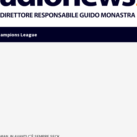
ampions League
IAN. IN AVANTI C’È SEMPRE SECK