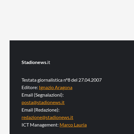
Stadionews
.it
Testata giornalistica n°8 del 27.04.2007
Editore:
Ignazio Aragona
Email (Segnalazioni):
posta@stadionews.it
Email (Redazione):
redazione@stadionews.it
ICT Management:
Marco Lauria