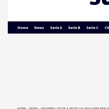
Home
News
Serie A
Serie B
Serie C
Ch
HOME
NEWS
PALERMO, TESTA A TESTA COL BOLOGNA PER AM