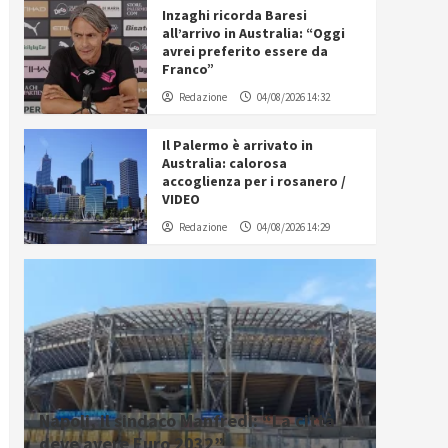
Inzaghi ricorda Baresi
all’arrivo in Australia: “Oggi
avrei preferito essere da
Franco”
Redazione
04/08/2026 14:32
Il Palermo è arrivato in
Australia: calorosa
accoglienza per i rosanero /
VIDEO
Redazione
04/08/2026 14:29
Napoli, il sindaco Manfredi: “La città
deve avere Euro 2032”