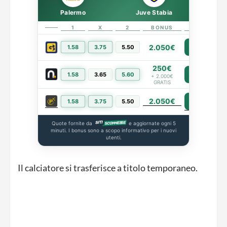
Palermo
Juve Stabia
1
X
2
BONUS
LINK
2.050€
1.58
3.75
5.50
PIÙ INFO
250€
1.58
3.65
5.60
PIÙ INFO
+ 2.000€
GRATIS
2.050€
PIÙ INFO
1.58
3.75
5.50
Quote fornite da
e aggiornate ogni 5
minuti. I bonus sono a scopo informativo per i nuovi
utenti.
Il calciatore si trasferisce a titolo temporaneo.