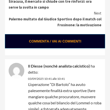
Siracusa, il mercato si chiude con tre rinforzi: ora
Reading
serve la svolta in campo
Next
Palermo multato dal Giudice Sportivo dopo il match col
Frosinone: la motivazione
COMMENTA / VAI AI COMMENTI
Il Diesse (nonchè analista calcistico)
ha
detto:
03/09/2025 10:41 alle 10:41
L’operazione “Di Bartolo” ha avuto
palesemente finalità extra sportive (fare
mangiare qualche procuratore, muovere
qualche cosa bel bilancio del Lommel o roba
simile), e fotografa adeguatamente