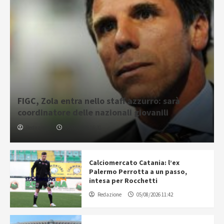
FIGC, Zola entra nello staff azzurro: sarà
coordinatore delle nazionali giovanili
Redazione
05/08/2026 16:31
Calciomercato Catania: l’ex
Palermo Perrotta a un passo,
intesa per Rocchetti
Redazione
05/08/2026 11:42