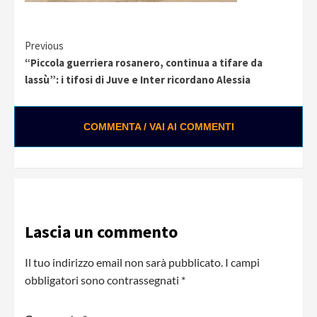
Continue
Previous
“Piccola guerriera rosanero, continua a tifare da
Reading
lassù”: i tifosi di Juve e Inter ricordano Alessia
COMMENTA / VAI AI COMMENTI
Lascia un commento
Il tuo indirizzo email non sarà pubblicato.
I campi
obbligatori sono contrassegnati
*