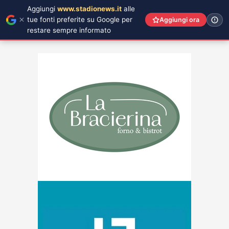
Aggiungi
www.stadionews.it
alle
tue fonti preferite su Google per
Aggiungi ora
restare sempre informato