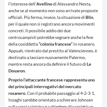
l’interesse dell’
Avellino
di Alessandro Nesta,
anche se al momento non sono arrivate proposte
ufficiali. Più ferma, invece, la situazione di
Blin
,
per il quale non si registrano ancora movimenti
concreti. Il possibile addio dei due
centrocampisti potrebbe segnare anche la fine
della cosiddetta
“colonia francese”
in rosanero.
Appuah, rientrato dal prestito al Valenciennes, è
destinato a lasciare nuovamente Palermo,
mentre resta ancora da definire il futuro di
Le
Douaron
.
Proprio l’attaccante francese rappresenta uno
dei principali interrogativi del mercato
rosanero
. Con il probabile passaggio al 4-2-3-1,
Inzaghi sarebbe orientato a schierare Johnsen
sulla corsia sinistra e a chiedere alla società un