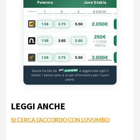
Palermo
Juve Stabia
1
X
2
BONUS
LINK
2.050€
1.58
3.75
5.50
PIÙ INFO
250€
1.58
3.65
5.60
PIÙ INFO
+ 2.000€
GRATIS
2.050€
PIÙ INFO
1.58
3.75
5.50
Quote fornite da
e aggiornate ogni 5
minuti. I bonus sono a scopo informativo per i nuovi
utenti.
LEGGI ANCHE
SI CERCA L’ACCORDO CON LUVUMBO