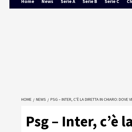
Home
News
Serie A
Serie B
Serie C
Ch
HOME
NEWS
PSG – INTER, C’È LA DIRETTA IN CHIARO: DOVE
Psg – Inter, c’è l