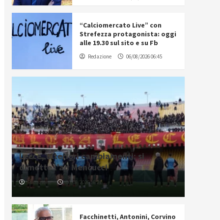
“Calciomercato Live” con
Strefezza protagonista: oggi
alle 19.30 sul sito e su Fb
Redazione
06/08/2026 06:45
Lecce, ulteriori cambiamenti: si
dimette l’ad Mencucci
Redazione
06/08/2026 16:21
Facchinetti, Antonini, Corvino