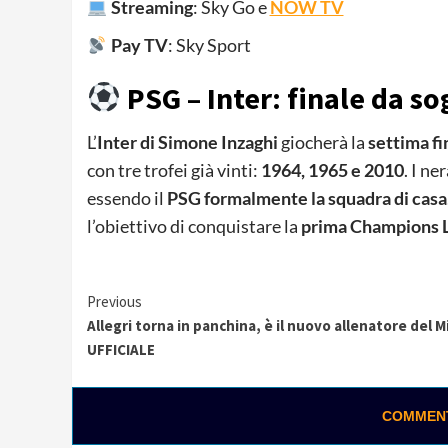
Streaming
: Sky Go e
NOW TV
Pay TV
: Sky Sport
PSG – Inter: finale da so
L’
Inter di Simone Inzaghi
giocherà la
settima f
con tre trofei già vinti:
1964, 1965 e 2010
. I n
essendo il
PSG formalmente la squadra di casa
l’obiettivo di conquistare la
prima Champions L
Continue
Previous
Allegri torna in panchina, è il nuovo allenatore del Mi
Reading
UFFICIALE
COMMENTA