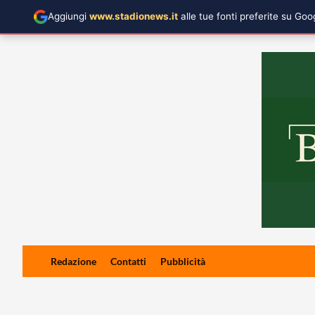
Aggiungi
www.stadionews.it
alle tue fonti preferite su Go
Skip
Redazione
Contatti
Pubblicità
to
content