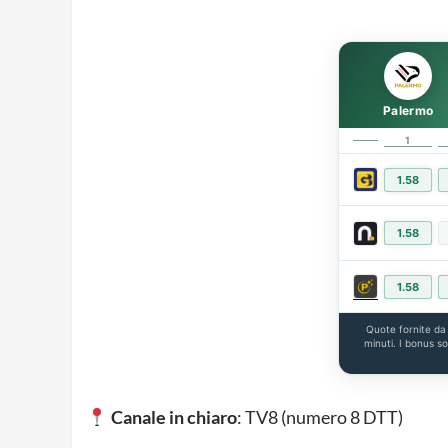
Palermo
1
1.58
1.58
1.58
Quote fornite d
minuti. I bonus s
Canale in chiaro
: TV8 (numero 8 DTT)