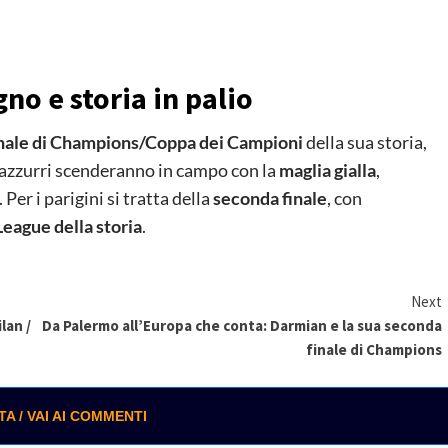
gno e storia in palio
inale di Champions/Coppa dei Campioni
della sua storia,
erazzurri scenderanno in campo con la
maglia gialla
,
. Per i parigini si tratta della
seconda finale
, con
eague della storia
.
Next
lan /
Da Palermo all’Europa che conta: Darmian e la sua seconda
finale di Champions
 / VAI AI COMMENTI