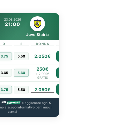
23.08.2026
21:00
Juve Stabia
X
2
BONUS
LINK
2.050€
3.75
5.50
PIÙ INFO
250€
3.65
5.60
PIÙ INFO
+ 2.000€
GRATIS
2.050€
PIÙ INFO
3.75
5.50
a
e aggiornate ogni 5
ono a scopo informativo per i nuovi
utenti.