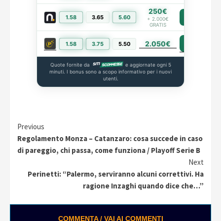
250€
1.58
3.65
5.60
PIÙ INFO
+ 2.000€
GRATIS
2.050€
PIÙ INFO
1.58
3.75
5.50
Quote fornite da
e aggiornate ogni 5
minuti. I bonus sono a scopo informativo per i nuovi
utenti.
Continue
Previous
Regolamento Monza – Catanzaro: cosa succede in caso
Reading
di pareggio, chi passa, come funziona / Playoff Serie B
Next
Perinetti: “Palermo, serviranno alcuni correttivi. Ha
ragione Inzaghi quando dice che…”
COMMENTA / VAI AI COMMENTI