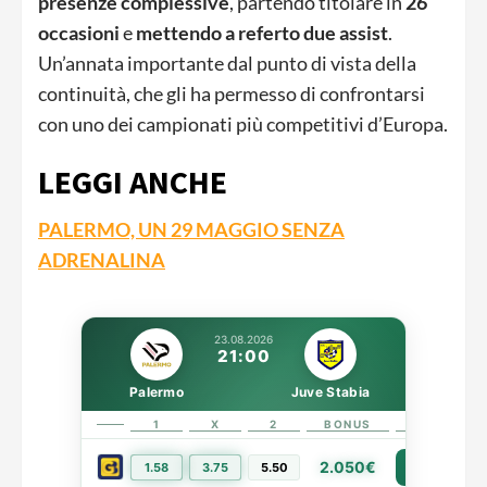
presenze complessive
, partendo titolare in
26
occasioni
e
mettendo a referto due assist
.
Un’annata importante dal punto di vista della
continuità, che gli ha permesso di confrontarsi
con uno dei campionati più competitivi d’Europa.
LEGGI ANCHE
PALERMO, UN 29 MAGGIO SENZA
ADRENALINA
23.08.2026
21:00
Palermo
Juve Stabia
1
X
2
BONUS
LINK
2.050€
1.58
3.75
5.50
PIÙ INFO