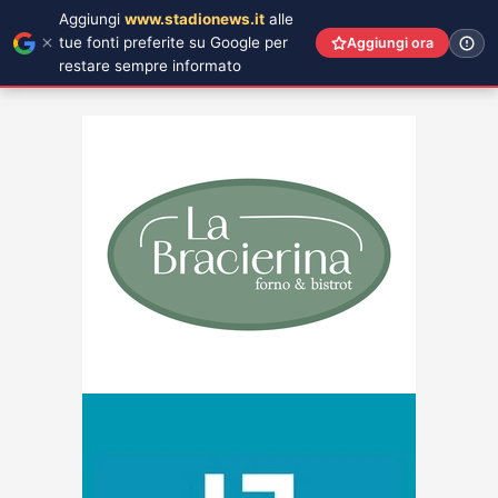
Aggiungi
www.stadionews.it
alle
tue fonti preferite su Google per
Aggiungi ora
restare sempre informato