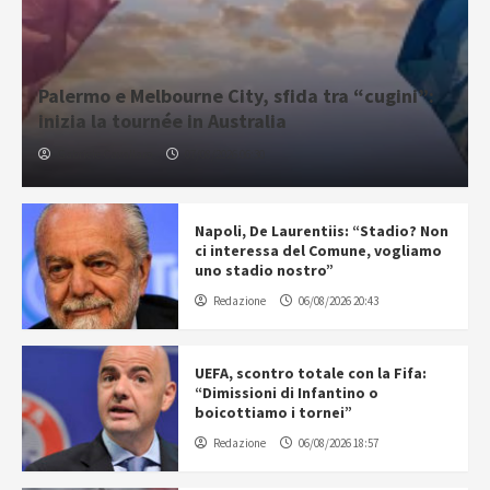
Palermo e Melbourne City, sfida tra “cugini”:
inizia la tournée in Australia
Gabriele Cavallaro
07/08/2026 06:30
Napoli, De Laurentiis: “Stadio? Non
ci interessa del Comune, vogliamo
uno stadio nostro”
Redazione
06/08/2026 20:43
UEFA, scontro totale con la Fifa:
“Dimissioni di Infantino o
boicottiamo i tornei”
Redazione
06/08/2026 18:57