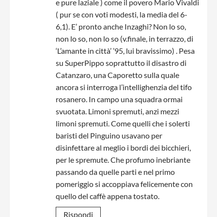
e pure laziale ) come il povero Mario Vivaldi
( pur se con voti modesti, la media del 6-
6,1). E’ pronto anche Inzaghi? Non lo so,
non lo so, non lo so (v.finale, in terrazzo, di
‘L’amante in città’ ’95, lui bravissimo) . Pesa
su SuperPippo soprattutto il disastro di
Catanzaro, una Caporetto sulla quale
ancora si interroga l’intellighenzia del tifo
rosanero. In campo una squadra ormai
svuotata. Limoni spremuti, anzi mezzi
limoni spremuti. Come quelli che i solerti
baristi del Pinguino usavano per
disinfettare al meglio i bordi dei bicchieri,
per le spremute. Che profumo inebriante
passando da quelle parti e nel primo
pomeriggio si accoppiava felicemente con
quello del caffè appena tostato.
Rispondi