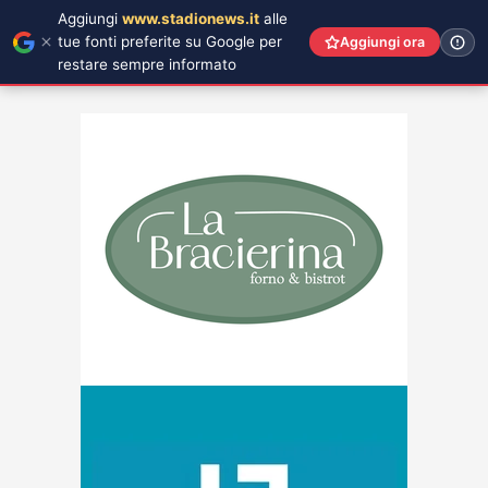
Aggiungi
www.stadionews.it
alle
tue fonti preferite su Google per
Aggiungi ora
restare sempre informato