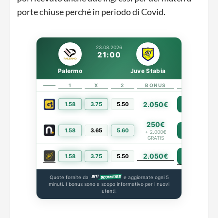
porte chiuse perché in periodo di Covid.
23.08.2026
21:00
Palermo
Juve Stabia
1
X
2
BONUS
LINK
2.050€
1.58
3.75
5.50
PIÙ INFO
250€
1.58
3.65
5.60
PIÙ INFO
+ 2.000€
GRATIS
2.050€
PIÙ INFO
1.58
3.75
5.50
Quote fornite da
e aggiornate ogni 5
minuti. I bonus sono a scopo informativo per i nuovi
utenti.