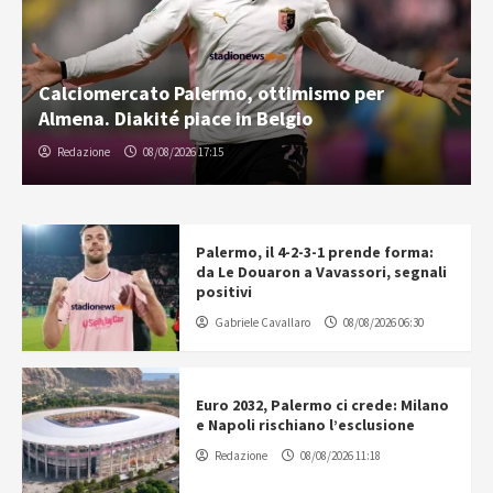
Calciomercato Palermo, ottimismo per
Almena. Diakité piace in Belgio
Redazione
08/08/2026 17:15
Palermo, il 4-2-3-1 prende forma:
da Le Douaron a Vavassori, segnali
positivi
Gabriele Cavallaro
08/08/2026 06:30
Euro 2032, Palermo ci crede: Milano
e Napoli rischiano l’esclusione
Redazione
08/08/2026 11:18