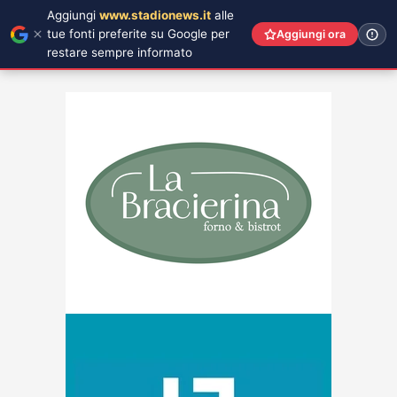
Aggiungi
www.stadionews.it
alle
tue fonti preferite su Google per
Aggiungi ora
restare sempre informato