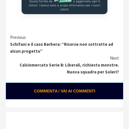
Quote fornite da
e aggiornate ogni 5
minuti. I bonus sono a scopo informativo per i nuovi
utenti.
Continue
Previous
Schifani e il caso Barbera: “Risorse non sottratte ad
Reading
alcun progetto”
Next
Calciomercato Serie B: Liberali, richiesta monstre.
Nuova squadra per Soleri?
COMMENTA / VAI AI COMMENTI