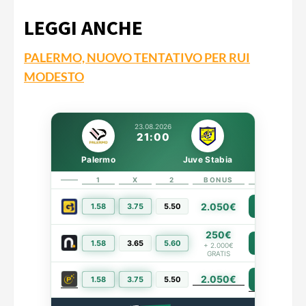
LEGGI ANCHE
PALERMO, NUOVO TENTATIVO PER RUI
MODESTO
23.08.2026
21:00
Palermo
Juve Stabia
1
X
2
BONUS
LINK
2.050€
1.58
3.75
5.50
PIÙ INFO
250€
1.58
3.65
5.60
PIÙ INFO
+ 2.000€
GRATIS
2.050€
PIÙ INFO
1.58
3.75
5.50