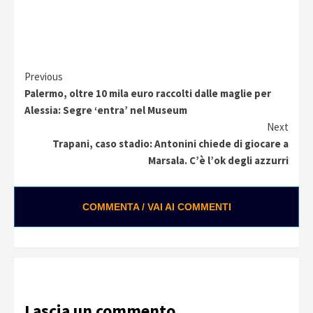
Continue
Previous
Palermo, oltre 10 mila euro raccolti dalle maglie per
Reading
Alessia: Segre ‘entra’ nel Museum
Next
Trapani, caso stadio: Antonini chiede di giocare a
Marsala. C’è l’ok degli azzurri
COMMENTA / VAI AI COMMENTI
Loading ads...
Lascia un commento