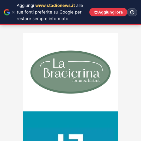
Aggiungi
www.stadionews.it
alle
tue fonti preferite su Google per
Aggiungi ora
restare sempre informato