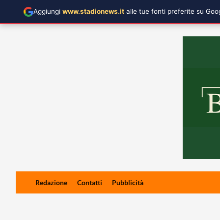
Aggiungi
www.stadionews.it
alle tue fonti preferite su Go
Skip
Redazione
Contatti
Pubblicità
to
content