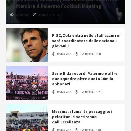
settembre il Palermo Football Meeting
Redazione
06/08/2026 11:31
FIGC, Zola entra nello staff azzurro:
sarà coordinatore delle nazionali
giovanili
Redazione
05/08/2026 16:31
Serie B da record: Palermo e altre
due squadre oltre quota 10mila
abbonati
Redazione
05/08/2026 16:26
Messina, sfuma il ripescaggio: i
peloritani ripartiranno
dall’Eccellenza
Redazione
05/08/2026 16:04