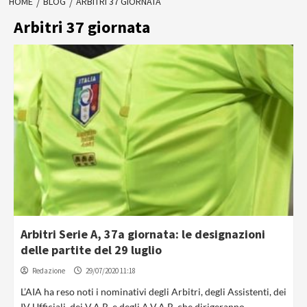
HOME
BLOG
ARBITRI 37 GIORNATA
Arbitri 37 giornata
Arbitri Serie A, 37a giornata: le designazioni
delle partite del 29 luglio
Redazione
29/07/2020 11:18
L’AIA ha reso noti i nominativi degli Arbitri, degli Assistenti, dei
IV Ufficiali, dei V.A.R. e degli A.V.A.R. che dirigeranno...