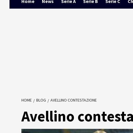
Home
News
Serie A
Serie B
Serie C
Ch
HOME
BLOG
AVELLINO CONTESTAZIONE
Avellino contest