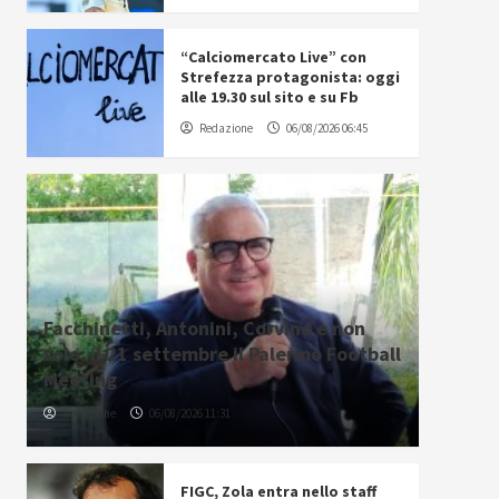
“Calciomercato Live” con
Strefezza protagonista: oggi
alle 19.30 sul sito e su Fb
Redazione
06/08/2026 06:45
Facchinetti, Antonini, Corvino e non
solo: il 21 settembre il Palermo Football
Meeting
Redazione
06/08/2026 11:31
FIGC, Zola entra nello staff