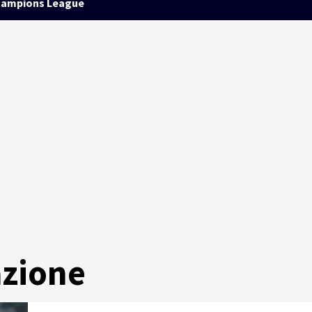
ampions League
azione